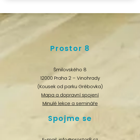
Prostor 8
Šmilovského 8
12000 Praha 2 – Vinohrady
(Kousek od parku Grébovka)
Mapa a dopravní spojení
Minulé lekce a semináře
Spojme se
E-mail:
info@prostor8.cz