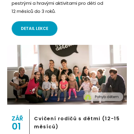
pestrými a hravými aktivitami pro děti od
12 měsíců do 3 roků.
DETAIL LEKCE
Pohyb dětem
" alt="Cvičení pro děti "Pohyb dětem", Praha 2,
Prostor 8">
ZÁŘ
Cvičení rodičů s dětmi (12-15
01
měsíců)