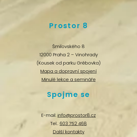
Prostor 8
Šmilovského 8
12000 Praha 2 – Vinohrady
(Kousek od parku Grébovka)
Mapa a dopravní spojení
Minulé lekce a semináře
Spojme se
E-mail:
info@prostor8.cz
Tel.:
603 752 468
Další kontakty