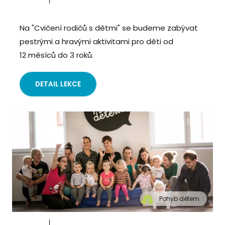
Na "Cvičení rodičů s dětmi" se budeme zabývat
pestrými a hravými aktivitami pro děti od
12 měsíců do 3 roků.
DETAIL LEKCE
Pohyb dětem
" alt="Cvičení pro děti "Pohyb dětem", Praha 2,