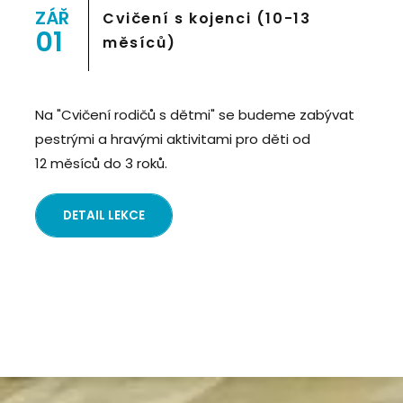
Prostor 8">
ZÁŘ
Cvičení s kojenci (10-13
01
měsíců)
Na "Cvičení rodičů s dětmi" se budeme zabývat
pestrými a hravými aktivitami pro děti od
12 měsíců do 3 roků.
DETAIL LEKCE