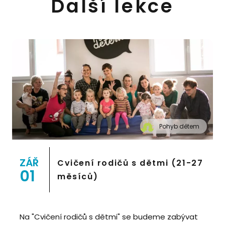
Další lekce
Pohyb dětem
" alt="Cvičení pro děti "Pohyb dětem", Praha 2,
Prostor 8">
ZÁŘ
Cvičení rodičů s dětmi (21-27
01
měsíců)
Na "Cvičení rodičů s dětmi" se budeme zabývat