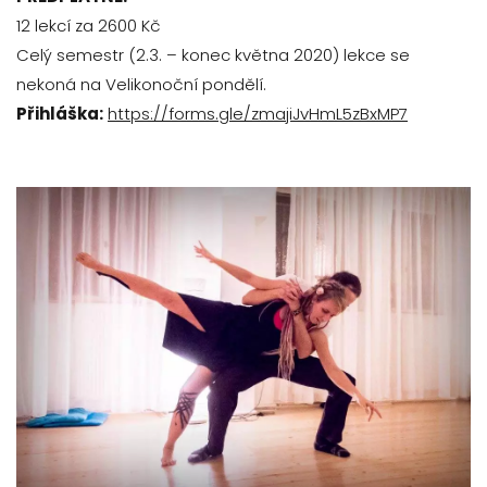
12 lekcí za 2600 Kč
Celý semestr (2.3. – konec května 2020) lekce se
nekoná na Velikonoční pondělí.
Přihláška:
https://forms.gle/zmajiJvHmL5zBxMP7