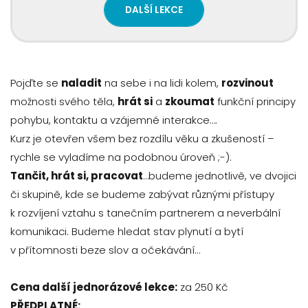
DALŠÍ LEKCE
Pojďte se
naladit
na sebe i na lidi kolem,
rozvinout
možnosti svého těla,
hrát si
a
zkoumat
funkční principy
pohybu, kontaktu a vzájemné interakce….
Kurz je otevřen všem bez rozdílu věku a zkušeností –
rychle se vyladíme na podobnou úroveň ;-).
Tančit, hrát si, pracovat
…budeme jednotlivě, ve dvojici
či skupině, kde se budeme zabývat různými přístupy
k rozvíjení vztahu s tanečním partnerem a neverbální
komunikaci. Budeme hledat stav plynutí a bytí
v přítomnosti beze slov a očekávání…
Cena další jednorázové lekce:
za 250 Kč
PŘEDPLATNÉ: