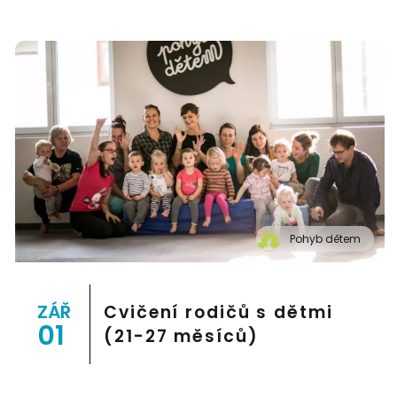
Pohyb dětem
" alt="Cvičení pro děti "Pohyb dětem", Praha 2, Prostor
8">
ZÁŘ
Cvičení rodičů s dětmi
01
(21-27 měsíců)