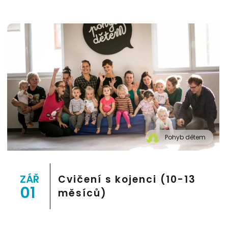
Pohyb dětem
" alt="Cvičení pro děti "Pohyb dětem", Praha 2, Prostor
8">
ZÁŘ
Cvičení s kojenci (10-13
01
měsíců)