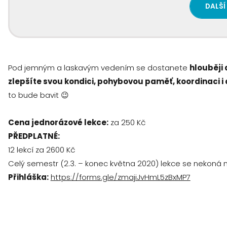
DALŠÍ
Pod jemným a laskavým vedením se dostanete
hlouběji 
zlepšíte svou kondici, pohybovou paměť, koordinaci i d
to bude bavit 😉
Cena jednorázové lekce:
za 250 Kč
PŘEDPLATNÉ:
12 lekcí za 2600 Kč
Celý semestr (2.3. – konec května 2020) lekce se nekoná n
Přihláška:
https://forms.gle/zmajiJvHmL5zBxMP7