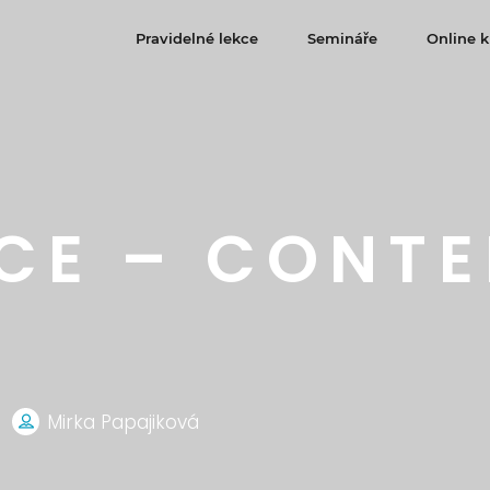
Pravidelné lekce
Semináře
Online k
CE – CONT
Mirka Papajiková