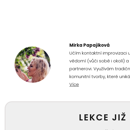
Mirka Papajiková
Učím kontaktní improvizaci už
vědomí (vůči sobě i okolí) a 
partnerovi. Využívám tradiční
komunitní tvorby, které unik
Více
LEKCE JIŽ