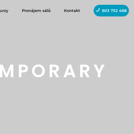
urzy
Pronájem sálů
Kontakt
603 752 468
EMPORARY