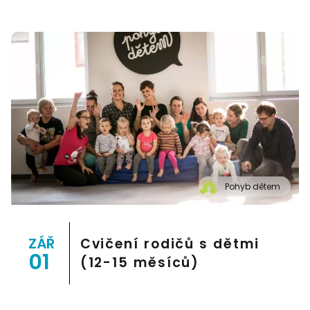
Pohyb dětem
" alt="Cvičení pro děti "Pohyb dětem", Praha 2, Prostor
8">
ZÁŘ
Cvičení rodičů s dětmi
01
(12-15 měsíců)