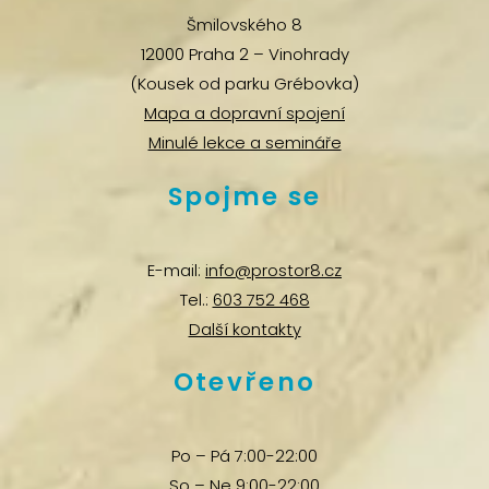
Šmilovského 8
12000 Praha 2 – Vinohrady
(Kousek od parku Grébovka)
Mapa a dopravní spojení
Minulé lekce a semináře
Spojme se
E-mail:
info@prostor8.cz
Tel.:
603 752 468
Další kontakty
Otevřeno
Po – Pá 7:00-22:00
So – Ne 9:00-22:00