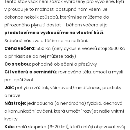
Tento stav však není zázrak vyhrazený pro vyvolené. Bytí
v proudu je to možnost, dostupná nám všem. Je
dokonce několik způsobů, kterými se můžeme do
přirozeného plynutí dostat – během večera si je
představíme a vyzkoušíme na vlastní kůži.
Srdečně vás zvu a těším se na setkání.
Cena večera:
550 Kč (celý cyklus 8 večerů stojí 3500 Kč
a přihlásit se do něj můžete
tady
)
Co s sebou:
pohodlné oblečení a přezůvky
Cíl večerů a seminářů:
rovnováha těla, emocí a mysli
pro lepší život
Jak:
pohyb a zážitek, všímavost/mindfulness, prakticky
a hravě
Nástroje:
jednoduchá (a nenáročná) fyzická, dechová
a komunikační cvičení, která umožní rozvíjet naše vnitřní
kvality
Kdo:
malá skupinka (6-20 lidí), kteří chtějí objevovat svůj