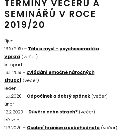
TERMÍNY VEČERŮ A
SEMINÁŘŮ V ROCE
2019/20
říjen
16.10.2019 –
Tělo a mysl – psychosomatika
v praxi
(večer)
listopad
13.11.2019 –
Zvládání emočně náročných
situací
(večer)
leden
15.1.2020 –
Odpočinek a dobrý spánek
(večer)
únor
12.2.2020 –
Důvěra nebo strach?
(večer)
březen
11.3.2020 –
Osobní hranice a sebehodnota
(večer)