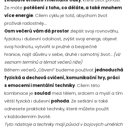
Že máte
potěšení z toho, co děláte, a také mnohem
více energie
. Cílem cyklu je totiž, abychom život
prožívali radostněji….
Osm večerů vám dá prostor
zlepšit svoji rovnováhu,
fyzickou i duševní odolnost, zvýšit svoji energii, objevit
svoji hodnotu, vytvořit si pružné a bezpečné
hranice, najít důvěru v sebe, druhé i samotný život…
(viz
seznam termínů a témat večerů níže)
Během večerů „Oživení“ budeme používat
jednoduchá
fyzická a dechová cvičení, komunikační hry, práci
s emocemi i mentální techniky
. Cílem této
kombinace je
soulad
mezi tělem, srdcem a myslí a tím
větší fyzická i duševní
pohoda
. Ze setkání si také
odnesete praktické techniky, které můžete použít
v každodenním životě.
Tyto nástroje a techniky mají původ v bojových uměních