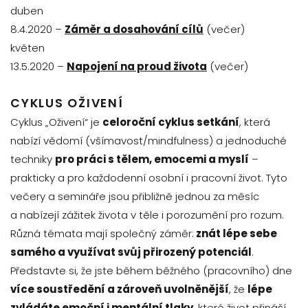
duben
8.4.2020 –
Záměr a dosahování cílů
(večer)
květen
13.5.2020 –
Napojení na proud života
(večer)
CYKLUS OŽIVENÍ
Cyklus „Oživení“ je
celoroční cyklus setkání
, která
nabízí vědomí (všímavost/mindfulness) a jednoduché
techniky
pro práci s tělem, emocemi a myslí
–
prakticky a pro každodenní osobní i pracovní život. Tyto
večery a semináře jsou přibližně jednou za měsíc
a nabízejí zážitek života v těle i porozumění pro rozum.
Různá témata mají společný záměr:
znát lépe sebe
samého a využívat svůj přirozený potenciál
.
Představte si, že jste během běžného (pracovního) dne
více soustředění a zároveň uvolněnější
, že
lépe
zvládáte emoční i mentální tlaky
, které život přináší.