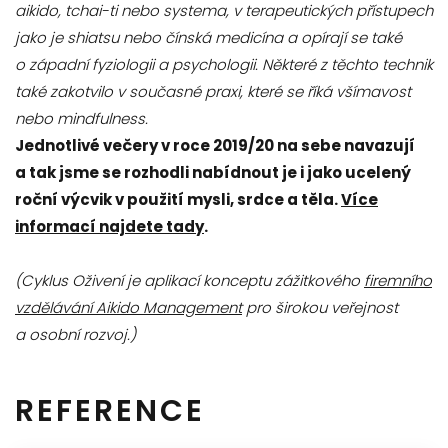
aikido, tchai-ti nebo systema, v terapeutických přístupech
jako je shiatsu nebo čínská medicína a opírají se také
o západní fyziologii a psychologii. Některé z těchto technik
také zakotvilo v současné praxi, které se říká všímavost
nebo mindfulness.
Jednotlivé večery v roce 2019/20 na sebe navazují
a tak jsme se rozhodli nabídnout je i jako ucelený
roční výcvik v použití mysli, srdce a těla.
Více
informací najdete tady
.
(Cyklus Oživení je aplikací konceptu zážitkového
firemního
vzdělávání Aikido Management
pro širokou veřejnost
a osobní rozvoj.)
REFERENCE