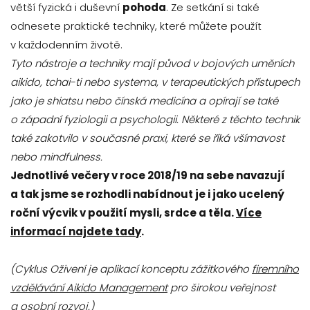
větší fyzická i duševní
pohoda
. Ze setkání si také
odnesete praktické techniky, které můžete použít
v každodenním životě.
Tyto nástroje a techniky mají původ v bojových uměních
aikido, tchai-ti nebo systema, v terapeutických přístupech
jako je shiatsu nebo čínská medicína a opírají se také
o západní fyziologii a psychologii. Některé z těchto technik
také zakotvilo v současné praxi, které se říká všímavost
nebo mindfulness.
Jednotlivé večery v roce 2018/19 na sebe navazují
a tak jsme se rozhodli nabídnout je i jako ucelený
roční výcvik v použití mysli, srdce a těla.
Více
informací najdete tady
.
(Cyklus Oživení je aplikací konceptu zážitkového
firemního
vzdělávání Aikido Management
pro širokou veřejnost
a osobní rozvoj.)