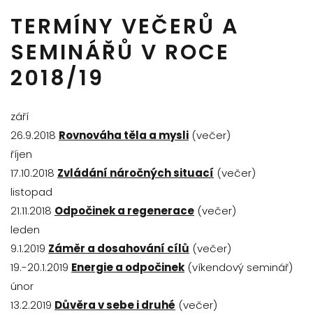
TERMÍNY VEČERŮ A
SEMINÁŘŮ V ROCE
2018/19
září
26.9.2018
Rovnováha těla a mysli
(večer)
říjen
17.10.2018
Zvládání náročných situací
(večer)
listopad
21.11.2018
Odpočinek a regenerace
(večer)
leden
9.1.2019
Záměr a dosahování cílů
(večer)
19.-20.1.2019
Energie a odpočinek
(víkendový seminář)
únor
13.2.2019
Důvěra v sebe i druhé
(večer)