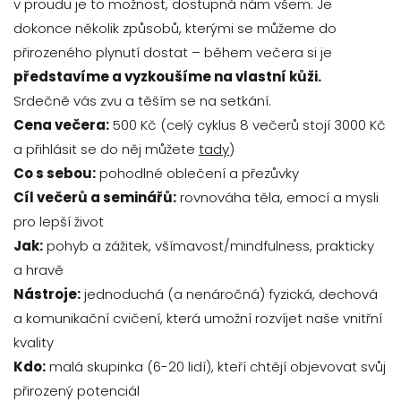
v proudu je to možnost, dostupná nám všem. Je
dokonce několik způsobů, kterými se můžeme do
přirozeného plynutí dostat – během večera si je
představíme a vyzkoušíme na vlastní kůži.
Srdečně vás zvu a těším se na setkání.
Cena večera:
500 Kč (celý cyklus 8 večerů stojí 3000 Kč
a přihlásit se do něj můžete
tady
)
Co s sebou:
pohodlné oblečení a přezůvky
Cíl večerů a seminářů:
rovnováha těla, emocí a mysli
pro lepší život
Jak:
pohyb a zážitek, všímavost/mindfulness, prakticky
a hravě
Nástroje:
jednoduchá (a nenáročná) fyzická, dechová
a komunikační cvičení, která umožní rozvíjet naše vnitřní
kvality
Kdo:
malá skupinka (6-20 lidí), kteří chtějí objevovat svůj
přirozený potenciál