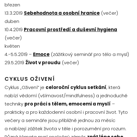
březen
13.3.2019
Sebehodnota a osobní hranice
(večer)
duben
10.4.2019
Pracovní prostředí a duševní hygiena
(večer)
květen
4.-5.5.2019 –
Emoce
(zážitkový seminář pro tělo a mysl)
29.5.2019
Život v proudu
(večer)
CYKLUS OŽIVENÍ
Cyklus „Oživení“ je
celoroční cyklus setkání
, která
nabízí vědomí (všímavost/mindfulness) a jednoduché
techniky
pro práci s tělem, emocemi a myslí
–
prakticky a pro každodenní osobní i pracovní život. Tyto
večery a semináře jsou přibližně jednou za měsíc
a nabízejí zážitek života v těle i porozumění pro rozum.
Různá témata mají společný záměr:
znát lépe sebe