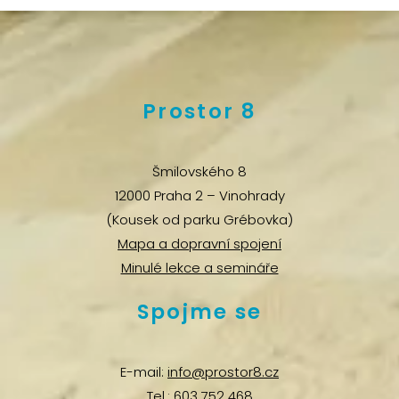
Prostor 8
Šmilovského 8
12000 Praha 2 – Vinohrady
(Kousek od parku Grébovka)
Mapa a dopravní spojení
Minulé lekce a semináře
Spojme se
E-mail:
info@prostor8.cz
Tel.:
603 752 468