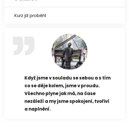
Kurz již proběhl
Když jsme v souladu se sebou a s tím
co se děje kolem, jsme v proudu.
Všechno plyne jak má, na čase
nezáleží a my jsme spokojení, tvořiví
a naplnění.