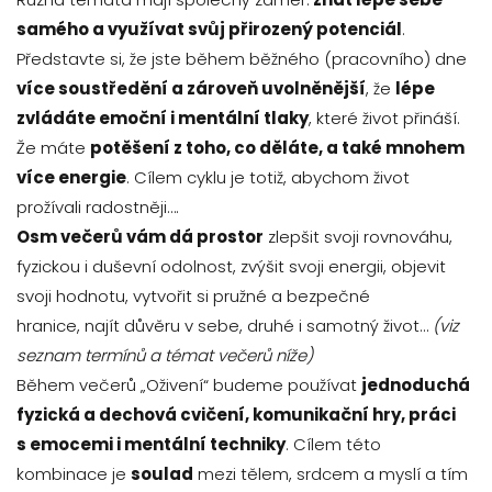
samého a využívat svůj přirozený potenciál
.
Představte si, že jste během běžného (pracovního) dne
více soustředění a zároveň uvolněnější
, že
lépe
zvládáte emoční i mentální tlaky
, které život přináší.
Že máte
potěšení z toho, co děláte, a také mnohem
více energie
. Cílem cyklu je totiž, abychom život
prožívali radostněji….
Osm večerů vám dá prostor
zlepšit svoji rovnováhu,
fyzickou i duševní odolnost, zvýšit svoji energii, objevit
svoji hodnotu, vytvořit si pružné a bezpečné
hranice, najít důvěru v sebe, druhé i samotný život…
(viz
seznam termínů a témat večerů níže)
Během večerů „Oživení“ budeme používat
jednoduchá
fyzická a dechová cvičení, komunikační hry, práci
s emocemi i mentální techniky
. Cílem této
kombinace je
soulad
mezi tělem, srdcem a myslí a tím