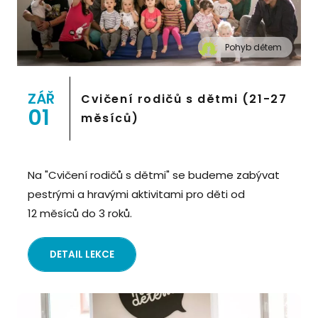
Pohyb dětem
" alt="Cvičení pro děti "Pohyb dětem", Praha 2,
Prostor 8">
ZÁŘ
Cvičení rodičů s dětmi (21-27
01
měsíců)
Na "Cvičení rodičů s dětmi" se budeme zabývat
pestrými a hravými aktivitami pro děti od
12 měsíců do 3 roků.
DETAIL LEKCE