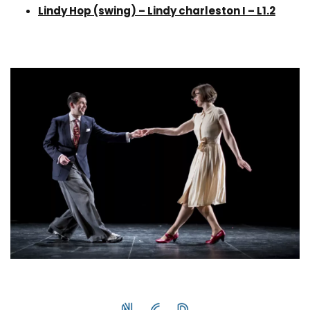
Lindy Hop (swing) – Lindy charleston I – L1.2