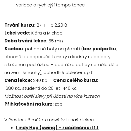
variace a rychlejší tempo tance
Trvání kurzu:
27.11. – 5.2.2018
Lekci vede:
Klára a Michael
Doba trvání lekce:
65 min
S sebou:
pohodlné boty na přezutí (
bez podpatku
,
obecně lze doporučit tenisky a kedsky nebo boty
s koženou podrážkou – podrážka bot by neměla dělat
na zemi šmouhy), pohodlné oblečení, pití
Cena lekce:
240 Kč
Cena celého kurzu:
1680 Kč,
studenti do 26 let 1440 Kč
Možnost další slevy při účasti na více kurzech.
Přihlašování na kurz:
zde
V Prostoru 8 můžete navštívit i naše lekce
Lindy Hop (swing) – začátečníci L1.1