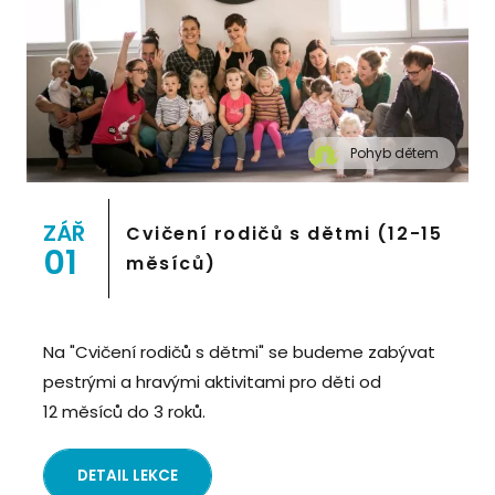
Pohyb dětem
" alt="Cvičení pro děti "Pohyb dětem", Praha 2,
Prostor 8">
ZÁŘ
Cvičení rodičů s dětmi (12-15
01
měsíců)
Na "Cvičení rodičů s dětmi" se budeme zabývat
pestrými a hravými aktivitami pro děti od
12 měsíců do 3 roků.
DETAIL LEKCE