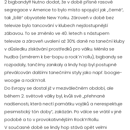
2 bigbandy!!! Nutno dodat, že v době přísné rasové
segregace v Americe to bylo místo spojující jak „černé“,
tak „bílé“ obyvatele New Yorku. Zároveň v době bez
televize bylo tancování v klubech nejdostupnější
zábavou. To se změnilo ve 40. letech s nástupem
televize a zároveň uvalení až 30% daně na taneční kluby
v důsledku získávání prostředků pro válku. Měnila se
hudba (směrem k be-bopu a rock´n´rollu), bigbandy se
rozpadaly, tančírny zanikaly a lindy hop byl postupně
převálcován dalšími tanečními styly jako např. boogie-
woogie a rock’n’roll.
Do Evropy se dostal již v meziválečném období, ale
během 2. světové války byl, kvůli své „přehnané
nadšenosti, která nectí památku vojáků a nerespektuje
pesimistický tón doby“, zakázán. Po válce se vrátil v jiné
podobě a to v provokativnějším Rock’n’Rollu.
V současné době se lindy hop stává opět velmi