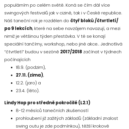
populárním po celém světě. Koná se čím dál více
swingových festivalů jak v cizině, tak i v České republice.
Náš taneční rok je rozdělen do
čtyř bloků /čtvrtletí/
po 9 lekcích
, které na sebe navzájem navazují, a mezi
nimiž je většinou týden přestávka. V té se konají
speciální tančírny, workshop, nebo jiné akce.. Jednotlivá
“čtvrtletí” budou v sezóně
2017/2018
začínat v týdnech
počínajících
18.9. (podzim),
27.11. (zima)
,
12.2. (jaro) a
23.4. (léto).
Lindy Hop pro středně pokročilé (L2.1)
8-12 měsíců tanečních zkušeností
prohloubení již zažitých základů (základní znalost
swing outu je zde podmínkou), těžší krokové