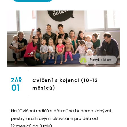
Pohyb dětem
" alt="Cvičení pro děti "Pohyb dětem", Praha 2,
Prostor 8">
ZÁŘ
Cvičení s kojenci (10-13
01
měsíců)
Na "Cvičení rodičů s dětmi" se budeme zabývat
pestrými a hravými aktivitami pro děti od
12 měsíců do 3 roků.