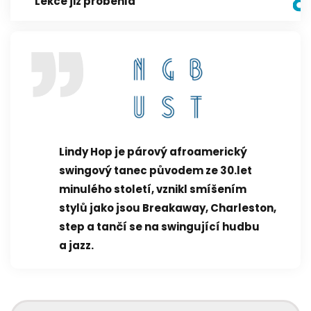
Lekce již proběhla
Lindy Hop je párový afroamerický
swingový tanec původem ze 30.let
minulého století, vznikl smíšením
stylů jako jsou Breakaway, Charleston,
step a tančí se na swingující hudbu
a jazz.