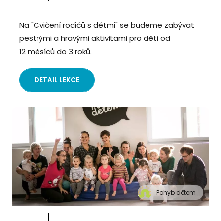
Na "Cvičení rodičů s dětmi" se budeme zabývat
pestrými a hravými aktivitami pro děti od
12 měsíců do 3 roků.
DETAIL LEKCE
Pohyb dětem
" alt="Cvičení pro děti "Pohyb dětem", Praha 2,