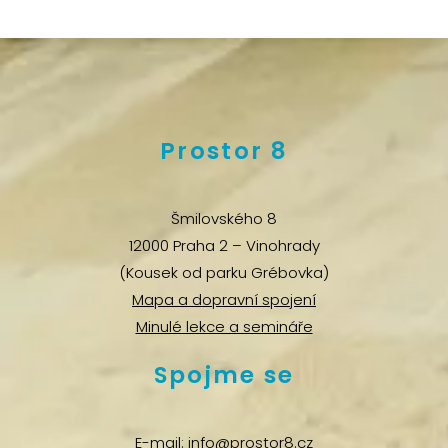
Prostor 8
Šmilovského 8
12000 Praha 2 – Vinohrady
(Kousek od parku Grébovka)
Mapa a dopravní spojení
Minulé lekce a semináře
Spojme se
E-mail:
info@prostor8.cz