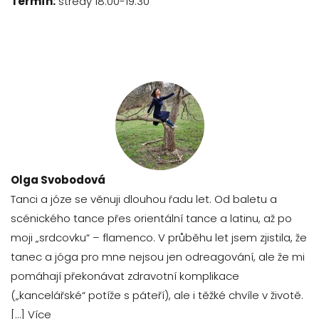
Termín:
středy 18:00-19:30
Olga Svobodová
Tanci a józe se věnuji dlouhou řadu let. Od baletu a
scénického tance přes orientální tance a latinu, až po
moji „srdcovku“ – flamenco. V průběhu let jsem zjistila, že
tanec a jóga pro mne nejsou jen odreagování, ale že mi
pomáhají překonávat zdravotní komplikace
(„kancelářské“ potíže s páteří), ale i těžké chvíle v životě.
[…]
Více