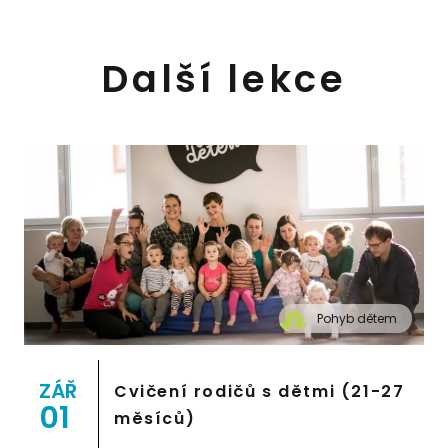
Další lekce
Pohyb dětem
" alt="Cvičení pro děti "Pohyb dětem", Praha 2,
Prostor 8">
ZÁŘ
Cvičení rodičů s dětmi (21-27
01
měsíců)