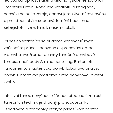
léčivou schopnost našeho těla na fyzické, emocionální
i mentální úrovni. Rozvíjíme kreativitu a imaginaci,
nacházíme naše zdroje, obnovujeme životní rovnováhu
a prostřednictvím sebeuvědomění budujeme
sebejistotu i ve vztahu k našemu okolí.
Při našich setkáních se budeme věnovat různým
způsobům práce s pohybem i zpracování emocí
v pohybu. Využijeme techniky tanečně pohybové
terapie, např. body & mind centering, Bartenieff
Fundamentals, autentický pohyb, Labanovu analýzu
pohybu. Intenzivně prožijeme různé pohybové i životní
kvality.
Intuitivní tanec nevyžaduje žádnou předchozí znalost
tanečních technik, je vhodný pro začátečníky
i sportovce a tanečníky, kterým přináší kompenzaci