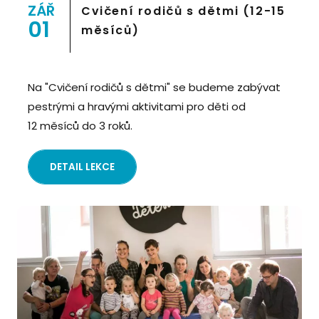
Prostor 8">
ZÁŘ
Cvičení rodičů s dětmi (12-15
01
měsíců)
Na "Cvičení rodičů s dětmi" se budeme zabývat
pestrými a hravými aktivitami pro děti od
12 měsíců do 3 roků.
DETAIL LEKCE