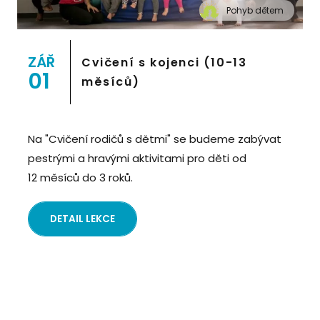
Pohyb dětem
" alt="Cvičení pro děti "Pohyb dětem", Praha 2,
Prostor 8">
ZÁŘ
Cvičení s kojenci (10-13
01
měsíců)
Na "Cvičení rodičů s dětmi" se budeme zabývat
pestrými a hravými aktivitami pro děti od
12 měsíců do 3 roků.
DETAIL LEKCE