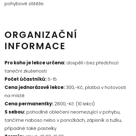
pohybové zátěže.
ORGANIZAČNÍ
INFORMACE
Pro koho je lekce určena:
d
ospělí i bez předchozí
taneční zkušenosti
Počet účastníků:
5-15
Cena jednorázové lekce:
300,-Kč, platba v hotovosti
na místě
Cena permanentky:
2800,-Kč (10 lekcí)
S sebou:
pohodlné oblečení neomezující v pohybu,
tančíme naboso nebo v ponožkách, zápisník a tužku,
případně také pastelky