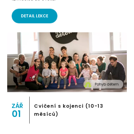
DETAIL LEKCE
Pohyb dětem
" alt="Cvičení pro děti "Pohyb dětem", Praha 2,
Prostor 8">
ZÁŘ
Cvičení s kojenci (10-13
01
měsíců)