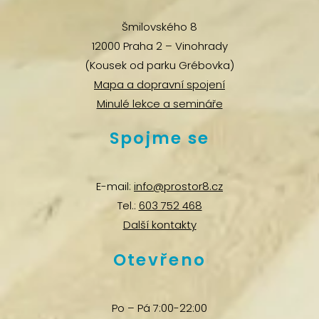
Šmilovského 8
12000 Praha 2 – Vinohrady
(Kousek od parku Grébovka)
Mapa a dopravní spojení
Minulé lekce a semináře
Spojme se
E-mail:
info@prostor8.cz
Tel.:
603 752 468
Další kontakty
Otevřeno
Po – Pá 7:00-22:00