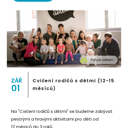
Pohyb dětem
" alt="Cvičení pro děti "Pohyb dětem", Praha 2,
Prostor 8">
ZÁŘ
Cvičení rodičů s dětmi (12-15
01
měsíců)
Na "Cvičení rodičů s dětmi" se budeme zabývat
pestrými a hravými aktivitami pro děti od
12 měsíců do 3 roků.