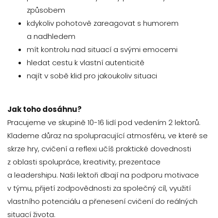
způsobem
kdykoliv pohotově zareagovat s humorem
a nadhledem
mít kontrolu nad situací a svými emocemi
hledat cestu k vlastní autenticitě
najít v sobě klid pro jakoukoliv situaci
Jak toho dosáhnu?
​​Pracujeme ve skupině 10-16 lidí pod vedením 2 lektorů.
Klademe důraz na spolupracující atmosféru, ve které se
skrze hry, cvičení a reflexi učíš praktické dovednosti
z oblasti spolupráce, kreativity, prezentace
a leadershipu. Naši lektoři dbají na podporu motivace
v týmu, přijetí zodpovědnosti za společný cíl, využití
vlastního potenciálu a přenesení cvičení do reálných
situací života.