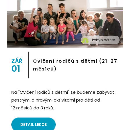
Pohyb dětem
" alt="Cvičení pro děti "Pohyb dětem", Praha 2,
Prostor 8">
ZÁŘ
Cvičení rodičů s dětmi (21-27
01
měsíců)
Na "Cvičení rodičů s dětmi" se budeme zabývat
pestrými a hravými aktivitami pro děti od
12 měsíců do 3 roků.
DETAIL LEKCE