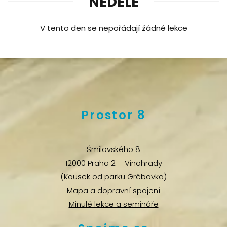
NEDĚLE
V tento den se nepořádají žádné lekce
Prostor 8
Šmilovského 8
12000 Praha 2 – Vinohrady
(Kousek od parku Grébovka)
Mapa a dopravní spojení
Minulé lekce a semináře