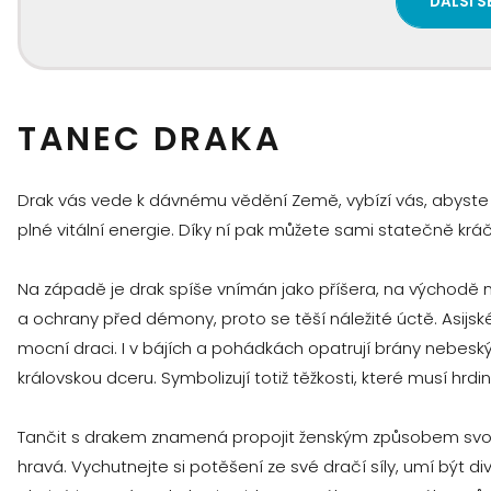
DALŠÍ S
TANEC DRAKA
Drak vás vede k dávnému vědění Země, vybízí vás, abyste pře
plné vitální energie. Díky ní pak můžete sami statečně kráč
Na západě je drak spíše vnímán jako příšera, na východě n
a ochrany před démony, proto se těší náležité úctě. Asijské
mocní draci. I v bájích a pohádkách opatrují brány nebes
královskou dceru. Symbolizují totiž těžkosti, které musí hr
Tančit s drakem znamená propojit ženským způsobem svou i
hravá. Vychutnejte si potěšení ze své dračí síly, umí být d