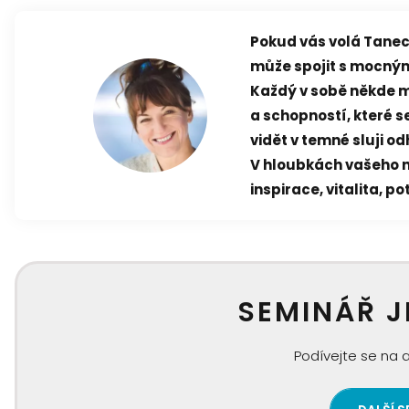
Pokud vás volá Tanec 
může spojit s mocným
Každý v sobě někde m
a schopností, které s
vidět v temné sluji od
V hloubkách vašeho ni
inspirace, vitalita, po
SEMINÁŘ J
Podívejte se na 