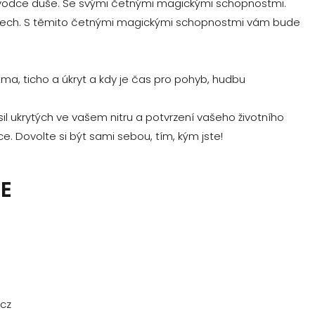
ůvodce duše. Se svými četnými magickými schopnostmi.
 živlech. S těmito četnými magickými schopnostmi vám bude
 tma, ticho a úkryt a kdy je čas pro pohyb, hudbu
sil ukrytých ve vašem nitru a potvrzení vašeho životního
ce. Dovolte si být sami sebou, tím, kým jste!
E
.cz