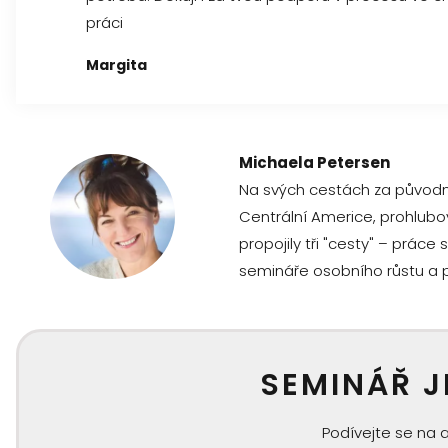
práci
Margita
Michaela Petersen
Na svých cestách za původním
Centrální Americe, prohlubo
propojily tři "cesty" – prác
semináře osobního růstu a p
SEMINÁŘ J
Podívejte se na 