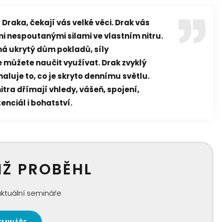
Draka, čekají vás velké věci. Drak vás
i nespoutanými silami ve vlastním nitru.
á ukrytý dům pokladů, síly
e můžete naučit využívat. Drak zvyklý
haluje to, co je skryto dennímu světlu.
tra dřímají vhledy, vášeň, spojení,
tenciál i bohatství.
IŽ PROBĚHL
aktuální semináře