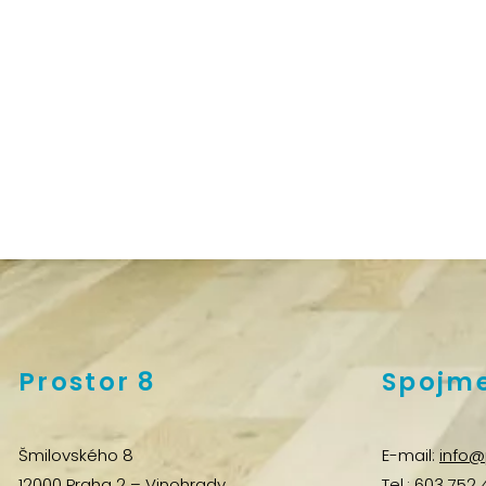
Prostor 8
Spojme
Šmilovského 8
E-mail:
info@
12000 Praha 2 – Vinohrady
Tel.:
603 752 