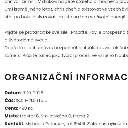
ohnivá i zemní… V drakovi najdete starého a mocného pr
Umí kromě jiného létat, chrlit oheň a existovat ve všech
stát po boku a ukazovat, jak jste na tom se životní energií.
Přijďte se protančit ke své síle… Prociťte, kdy je prospěšná
a životodárné světlo.
Dopřejte si ochutnávku bezpečného rituálu ke zviditelnění 
záměru. Prožijte tanec jako tvůrčí proces, ve vší jeho hloub
ORGANIZAČNÍ INFORMAC
Datum:
9. 10. 2025
Čas:
18.00-21.00 hod.
Cena:
490 Kč
Místo:
Prostor 8, Smilovského 8, Praha 2
Kontakt:
Michaela Petersen, tel. 604602246, nusta@nusta