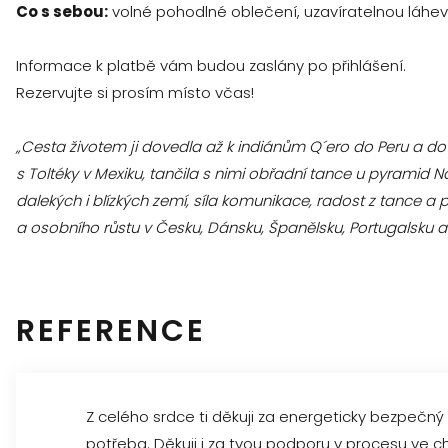
Co s sebou:
volné pohodlné oblečení, uzavíratelnou láhev
Informace k platbě vám budou zaslány po přihlášení.
Rezervujte si prosím místo včas!
„Cesta životem ji dovedla až k indiánům Q´ero do Peru a do k
s Toltéky v Mexiku, tančila s nimi obřadní tance u pyramid Na
dalekých i blízkých zemí, síla komunikace, radost z tance a
a osobního růstu v Česku, Dánsku, Španělsku, Portugalsku a 
REFERENCE
Z celého srdce ti děkuji za energeticky bezpečný
potřeba. Děkuji i za tvou podporu v procesu ve chv