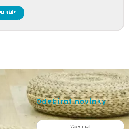
EMINÁŘE
Odebírat novinky