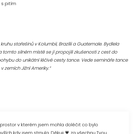
 s pitím
ruhu stařešinů v Kolumbii, Brazílii a Guatemale. Bydlela
 tomto silném místě se jí propojili zkušenosti z cest do
 pohybu do unikátní léčivé cesty tance. Vede semináře tance
v zemích Jižní Ameriky.“
 prostor v kterém jsem mohla doléčit co bylo
ílích kdy jsem strnula. Děkuji
💗
za všechnu Tvou