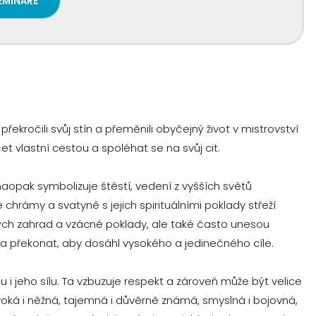
EMINÁŘE
kročili svůj stín a přeměnili obyčejný život v mistrovství
et vlastní cestou a spoléhat se na svůj cit.
aopak symbolizuje štěstí, vedení z vyšších světů
 chrámy a svatyně s jejich spirituálními poklady střeží
kých zahrad a vzácné poklady, ale také často unesou
dina překonat, aby dosáhl vysokého a jedinečného cíle.
 jeho sílu. Ta vzbuzuje respekt a zároveň může být velice
ivoká i něžná, tajemná i důvěrně známá, smyslná i bojovná,