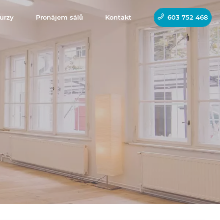
urzy
Pronájem sálů
Kontakt
603 752 468