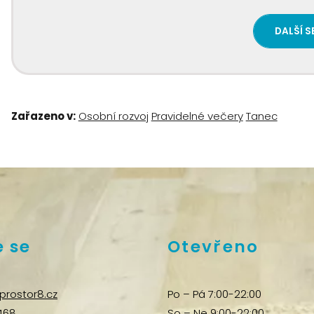
DALŠÍ S
Zařazeno v:
Osobní rozvoj
Pravidelné večery
Tanec
 se
Otevřeno
prostor8.cz
Po – Pá 7:00-22:00
468
So – Ne 9:00-22:00