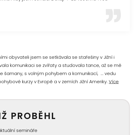
i obyvateli jsem se setkávala se stařešiny v Jižní i
vala komunikaci se zvířaty a studovala tance, až se mě
e se šamany, s volným pohybem a komunikací, ... vedu
ohybové kurzy v Evropě a v zemích Jižní Ameriky.
Více
IŽ PROBĚHL
aktuální semináře