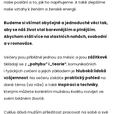
naše poslání a to, jak ho naplňujeme. A také zlepšíme
naše vztahy k ženám a ženské energii.
Budeme si všímat obyčejné a jednoduché věci tak,
aby se náš život stal barevnějším a plnějším.
Abychom stáli více na vlastních nohách, svobodní
a v rovnováze.
Večery jsou přibližně jednou za měsíc a jsou
zážitkové
.
Skládají se z
„pohybu“ i „teorie“
, komunikačních
i fyzických cvičení a jejich základem je
hluboká lidská
vzájemnost
. Na večeru
získáte
praktický pohled
na
dané téma (viz níže) a také
inspiraci a techniky
,
kterými můžete konkrétní mužskou kvalitu rozvíjet ve
svém běžném životě.
Cyklus dává mužům příležitost pracovat na sobě a své