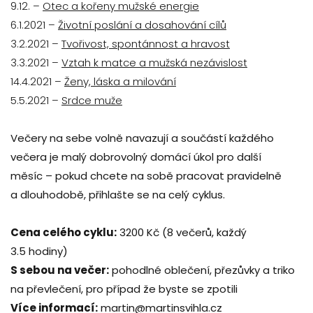
9.12. –
Otec a kořeny mužské energie
6.1.2021 –
Životní poslání a dosahování cílů
3.2.2021 –
Tvořivost, spontánnost a hravost
3.3.2021 –
Vztah k matce a mužská nezávislost
14.4.2021 –
Ženy, láska a milování
5.5.2021 –
Srdce muže
Večery na sebe volně navazují a součástí každého
večera je malý dobrovolný domácí úkol pro další
měsíc – pokud chcete na sobě pracovat pravidelně
a dlouhodobě, přihlašte se na celý cyklus.
Cena celého cyklu:
3200 Kč (8 večerů, každý
3.5 hodiny)
S sebou na večer:
pohodlné oblečení, přezůvky a triko
na převlečení, pro případ že byste se zpotili
Více informací:
martin@martinsvihla.cz