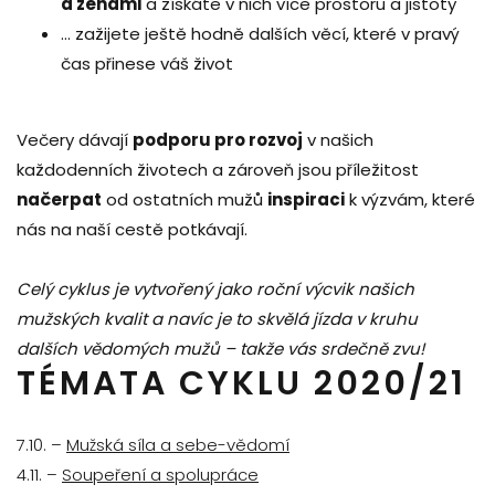
a ženami
a získáte v nich více prostoru a jistoty
… zažijete ještě hodně dalších věcí, které v pravý
čas přinese váš život
Večery dávají
podporu pro rozvoj
v našich
každodenních životech a zároveň jsou příležitost
načerpat
od ostatních mužů
inspiraci
k výzvám, které
nás na naší cestě potkávají.
Celý cyklus je vytvořený jako roční výcvik našich
mužských kvalit a navíc je to skvělá jízda v kruhu
dalších vědomých mužů – takže vás srdečně zvu!
TÉMATA CYKLU 2020/21
7.10. –
Mužská síla a sebe-vědomí
4.11. –
Soupeření a spolupráce