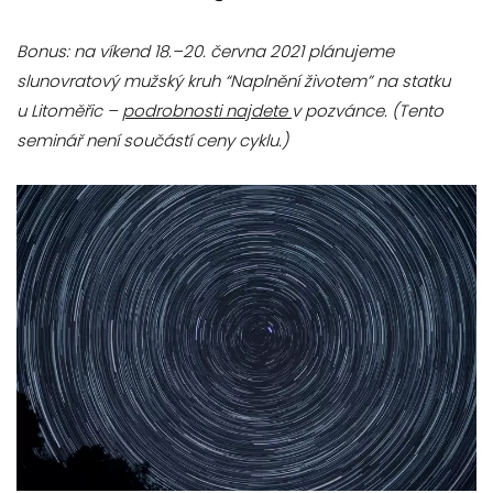
Bonus: na víkend 18.–20. června 2021 plánujeme
slunovratový mužský kruh “Naplnění životem” na statku
u Litoměřic –
podrobnosti najdete
v pozvánce
. (Tento
seminář není součástí ceny cyklu.)