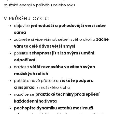
mužské energii v průběhu celého roku.
V PRŮBĚHU CYKLU:
objevíte
jednodušší a pohodovější verzi sebe
sama
začnete si více všímat sebe i svého okolí a
začne
vám to celé dávat větší smysl
posílíte
schopnost jít si za svým
i
umění
odpočívat
najdete
větší rovnováhu ve všech svých
mužských rolích
potkáte nové přátele a
získáte podporu
a inspiraci
z mužského kruhu
naučíte se
praktické techniky pro zlepšení
každodenního života
pochopíte dynamiku vztahů mezi muži