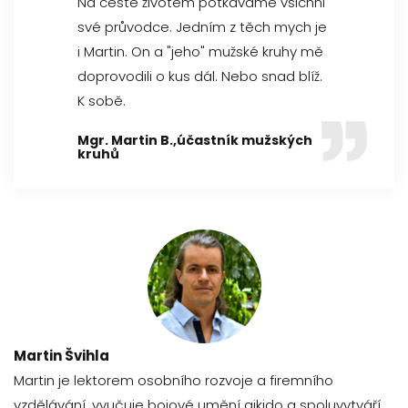
Na cestě životem potkáváme všichni
své průvodce. Jedním z těch mych je
i Martin. On a "jeho" mužské kruhy mě
doprovodili o kus dál. Nebo snad blíž.
K sobě.
Mgr. Martin B.,účastník mužských
kruhů
Martin Švihla
Martin je lektorem osobního rozvoje a firemního
vzdělávání, vyučuje bojové umění aikido a spoluvytváří