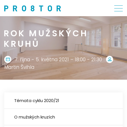
ROK MUŽSKÝCH
KRUHŮ
7. října - 5. května 2021 – 18:00 - 21:30
Martin Švihla
Témata cyklu 2020/21
O mužských kruzích