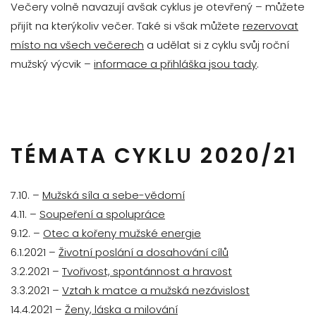
Večery volně navazují avšak cyklus je otevřený – můžete
přijít na kterýkoliv večer. Také si však můžete
rezervovat
místo na všech večerech
a udělat si z cyklu svůj roční
mužský výcvik –
informace a přihláška jsou tady
.
TÉMATA CYKLU 2020/21
7.10. –
Mužská síla a sebe-vědomí
4.11. –
Soupeření a spolupráce
9.12. –
Otec a kořeny mužské energie
6.1.2021 –
Životní poslání a dosahování cílů
3.2.2021 –
Tvořivost, spontánnost a hravost
3.3.2021 –
Vztah k matce a mužská nezávislost
14.4.2021 –
Ženy, láska a milování