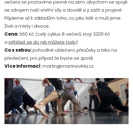
večera se postavíme pevně na zem, abychom se spojili
se zdrojem naší vnitřní síly a dovolili si ji zažít a projevit.
Půjdeme až k základům toho, co jako lidé a muži jsme.
Živě a místy i divoce.
Cena:
550 Kč (celý cyklus 8 večerů stojí 3200 Kč
a
přihlásit se do něj můžete tady
)
Co s sebou:
pohodlné oblečení, přezůvky a triko na
převlečení, pro případ že byste se zpotili
Více informací:
martin@martinsvihla.cz