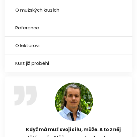
O mužských kruzích
Reference
O lektorovi
Kurz již proběhl
Když má muž svoji sílu, může. A to z něj