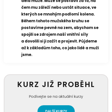
dělá muže. Může se postavit za to, na
čem mu záleží nebo ustát situace, ve
kterých se mnohým podlomí kolena.
Během tohoto mužského kruhu se
postavíme pevně na zem, abychom se
spojili se zdrojem naší vnitřní síly
a dovolili si ji zažít a projevit. Půjdeme
až k základům toho, co jako lidé a muži
jsme.
KURZ JIŽ PROBĚHL
Podívejte se na aktuální kurzy
DALŠÍ KURZY