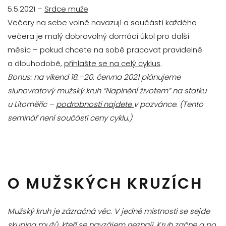
5.5.2021 –
Srdce muže
Večery na sebe volně navazují a součástí každého
večera je malý dobrovolný domácí úkol pro další
měsíc – pokud chcete na sobě pracovat pravidelně
a dlouhodobě,
přihlašte se na celý cyklus
.
Bonus: na víkend 18.–20. června 2021 plánujeme
slunovratový mužský kruh “Naplnění životem” na statku
u Litoměřic –
podrobnosti najdete
v pozvánce
. (Tento
seminář není součástí ceny cyklu.)
O MUŽSKÝCH KRUZÍCH
Mužský kruh je zázračná věc. V jedné místnosti se sejde
skupina mužů, kteří se navzájem neznají. Kruh začne a po