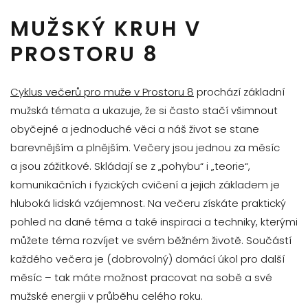
MUŽSKÝ KRUH V
PROSTORU 8
Cyklus večerů pro muže v Prostoru 8
prochází základní
mužská témata a ukazuje, že si často stačí všimnout
obyčejné a jednoduché věci a náš život se stane
barevnějším a plnějším. Večery jsou jednou za měsíc
a jsou zážitkové. Skládají se z „pohybu“ i „teorie“,
komunikačních i fyzických cvičení a jejich základem je
hluboká lidská vzájemnost. Na večeru získáte praktický
pohled na dané téma a také inspiraci a techniky, kterými
můžete téma rozvíjet ve svém běžném životě. Součástí
každého večera je (dobrovolný) domácí úkol pro další
měsíc – tak máte možnost pracovat na sobě a své
mužské energii v průběhu celého roku.