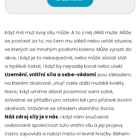
Když má muž svoji sílu, může. A to z něj dělá muže. Může
se postavit za to, na čem mu záleží nebo ustát situace,
ve kterých se mnohým podlomí kolena. Může vyrazit do
akce, i když je to nebezpečné, nebo může zůstat stát
a trpělivě čekat, i když by nejraději konal nebo utekl.
Uzemění, vnitřní síla a sebe-vědomí
jsou základem,
na kterém doslovně „stojí“ naše další mužské kvality.
Navíc, když umíme dávat pozornost sami sobě,
stáváme se přitažliví pro ostatní lidi i pro příznivé životní
okolnosti. Stáváme se středem vlastního života.
Náš zdroj síly je v nás
, i když nám současná
civilizovaná společnost tuto vnitřní sílu a její projevy
často zapovídá a nabízí místo ní levné hračky. Během