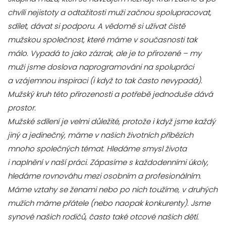
chvíli nejistoty a odtažitosti muži začnou spolupracovat,
sdílet, dávat si podporu. A vědomě si užívat čistě
mužskou společnost, které máme v současnosti tak
málo. Vypadá to jako zázrak, ale je to přirozené – my
muži jsme doslova naprogramováni na spolupráci
a vzájemnou inspiraci (i když to tak často nevypadá).
Mužský kruh této přirozenosti a potřebě jednoduše dává
prostor.
Mužské sdílení je velmi důležité, protože i když jsme každý
jiný a jedinečný, máme v našich životních příbězích
mnoho společných témat. Hledáme smysl života
i naplnění v naší práci. Zápasíme s každodenními úkoly,
hledáme rovnováhu mezi osobním a profesionálním.
Máme vztahy se ženami nebo po nich toužíme, v druhých
mužích máme přátele (nebo naopak konkurenty). Jsme
synové našich rodičů, často také otcové našich dětí.