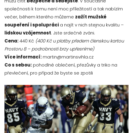
mužů cítit
bezpečně a sebejistě
. V současné
společnosti k tomu není moc příležitostí a tak nabízím
večer, během kterého můžeme
zažít mužské
soupeření i spolupráci
a najít v nich stejnou kvalitu –
lidskou vzájemnost
. Jste srdečně zváni.
Cena:
440 Kč
(400 Kč u platby předem členskou kartou
Prostoru 8 – podrobnosti brzy upřesníme)
Více informací:
martin@martinsvihla.cz
Co s sebou:
pohodlné oblečení, přezůvky a triko na
převlečení, pro případ že byste se zpotili