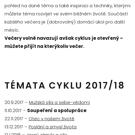
pohled na dané téma a také inspiraci a techniky, kterými
můžete téma rozvíjet ve svém běžném životě. Součástí
každého večera je (dobrovolný) domácí úkol pro další
měsíc.
Večery volně navazují avšak cyklus je otevřený –
můžete přijít na kterýkoliv večer.
TÉMATA CYKLU 2017/18
20.9.2017 –
Mužská síla a sebe-vědomí
11.10.2017 –
Soupeření a spolupráce
22.11.2017 –
Otec v našem životě
13.12.2017 –
Poslání a smysl života
17.1.2018 –
Jasný záměr a cíle