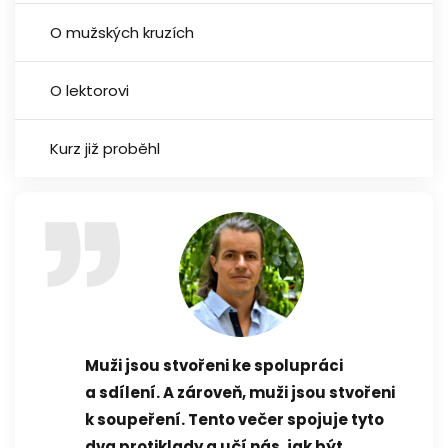
O mužských kruzích
O lektorovi
Kurz již proběhl
Muži jsou stvořeni ke spolupráci
a sdílení. A zároveň, muži jsou stvořeni
k soupeření. Tento večer spojuje tyto
dva protiklady a učí nás, jak být