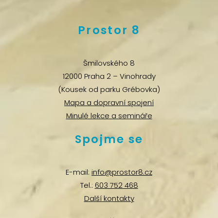
Prostor 8
Šmilovského 8
12000 Praha 2 – Vinohrady
(Kousek od parku Grébovka)
Mapa a dopravní spojení
Minulé lekce a semináře
Spojme se
E-mail:
info@prostor8.cz
Tel.:
603 752 468
Další kontakty