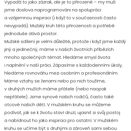
Vypadá to jako zázrak, ale je to přirozené – my muži
jsme doslova naprogramováni na spolupráci
a vzájemnou inspiraci (i když to v současnosti často
nevypadá). Mužský kruh této přirozenosti a potřebě
jednoduše dává prostor.
Mužské sdílení je velmi důležité, protože i když jsme každý
jiný a jedinečný, máme v našich životních příbězích
mnoho společných témat. Hledáme smysl života
i naplnění v naší práci. Zápasíme s každodenními úkoly,
hledáme rovnováhu mezi osobním a profesionálním.
Máme vztahy se ženami nebo po nich toužíme,
v druhých mužích máme přátele (nebo naopak
nepřátele). Jsme synové našich rodičů, často také
otcové našich dětí. V mužském kruhu se můžeme
podívat, jak se k životu staví druzí, ujasnit si svůj postoj
a nabídnout ho jako inspiraci pro ostatní. V mužském
kruhu se učíme být s druhými a zároveň sami sebou.