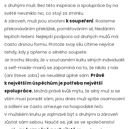
s druhými muži. Bez této inspirace a spolupráce by na
světě nevzniklo nic, co stojí za zmínku.
A zároveň, muži jsou stvořeni
k soupeření
. Rosteme
překonáváním překážek, poměřováním sil, hledáním
lepších řešení. Nejlepší podpora od druhých mužů má
často drsnou formu. Protože svoji sílu cítíme nejvíce
tehdy, kdy ji opřeme o silného soupeře.
Je trochu škoda, že v současném kultu silných individualit
a self-made-manů se zapomíná na to, že nikdo z nás
(ani Steve Jobs) se neudělal úplně sám.
Právě
k největším úspěchům je potřeba největší
spolupráce.
Možná právě kvůli mýtu, že silný muž si se
vším musí poradit sám, jsou dnes muži spíše osamocení
a sdílení se často omezuje na hospodské řeči.
V mužském kruhu je zajímavé být s druhými a zároveň
zůstat sám sebou. Naučit se, jak se ve společenství