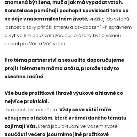
znamená být žena, muž a jak má vypadat vztah.
Konstelace pomáhají pochopit souvislosti toho co
se děje v našem milostném životě,
vnášejí do vztahů
jasnost a taky přináší změnu a osvobození. Při správném
a vytrvalém používání zaručují prázdný byt a volnou
postel pro Vás a Váš vztah.
Pro téma partnerství a sexualita
doporučujeme
projít i tématem máma a táta, protože tady to
všechno začíná.
Vše bude prožitkové i hravě výukové a hlavně co
nejvíce praktické.
Jste spolutvůrci večera
. Vždy se ve větší míře
věnujeme otázkám, které v rámci daného tématu
zajímají Vás,
která jsou aktuální ve Vašem životě.
Součástí večera jsou mimo jiné prožitkové