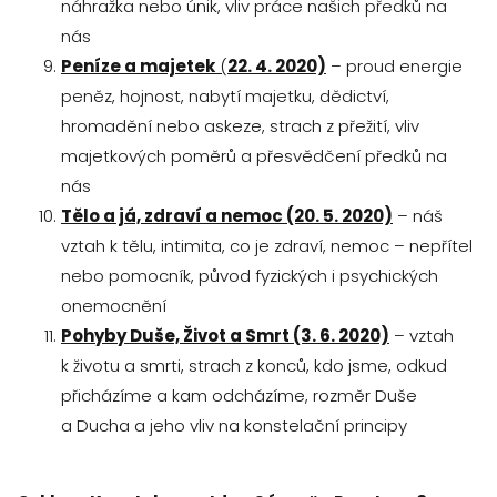
náhražka nebo únik, vliv práce našich předků na
nás
Peníze a majetek
(
22. 4. 2020)
– proud energie
peněz, hojnost, nabytí majetku, dědictví,
hromadění nebo askeze, strach z přežití, vliv
majetkových poměrů a přesvědčení předků na
nás
Tělo a já,
zdraví a nemoc (20. 5. 2020)
– náš
vztah k tělu, intimita, co je zdraví, nemoc – nepřítel
nebo pomocník, původ fyzických i psychických
onemocnění
P
ohyby Duše, Život a Smrt (3. 6. 2020)
– vztah
k životu a smrti, strach z konců, kdo jsme, odkud
přicházíme a kam odcházíme, rozměr Duše
a Ducha a jeho vliv na konstelační principy