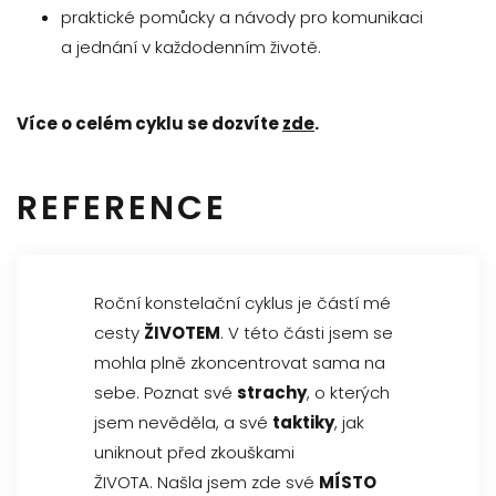
praktické pomůcky a návody pro komunikaci
a jednání v každodenním životě.
Více o celém cyklu se dozvíte
zde
.
REFERENCE
Roční konstelační cyklus je částí mé
cesty
ŽIVOTEM
. V této části jsem se
mohla plně zkoncentrovat sama na
sebe. Poznat své
strachy
, o kterých
jsem nevěděla, a své
taktiky
, jak
uniknout před zkouškami
ŽIVOTA. Našla jsem zde své
MÍSTO