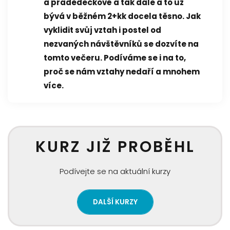
a pradědečkové a tak dále a to už
bývá v běžném 2+kk docela těsno. Jak
vyklidit svůj vztah i postel od
nezvaných návštěvníků se dozvíte na
tomto večeru. Podíváme se i na to,
proč se nám vztahy nedaří a mnohem
více.
KURZ JIŽ PROBĚHL
Podívejte se na aktuální kurzy
DALŠÍ KURZY