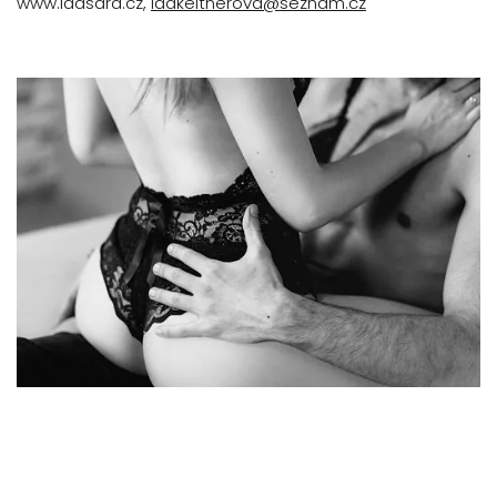
www.idasara.cz,
idakeltnerova@seznam.cz