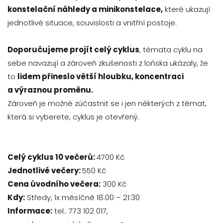
konstelační náhledy a minikonstelace,
které ukazují
jednotlivé situace, souvislosti a vnitřní postoje.
Doporučujeme projít celý cyklus
, témata cyklu na
sebe navazují a zároveň zkušenosti z loňska ukázaly, že
to
lidem přineslo větší hloubku, koncentraci
a výraznou proměnu.
Zároveň je možné zúčastnit se i jen některých z témat,
která si vyberete, cyklus je otevřený.
Celý cyklus 10 večerů:
4700 Kč
Jednotlivé večery:
550 Kč
Cena úvodního večera:
300 Kč
Kdy:
Středy, 1x měsíčně 18:00 – 21:30
Informace:
tel.: 773 102 017,