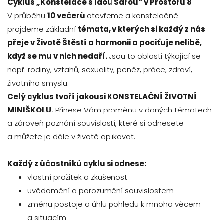
Cyklus „Konstelace s Idou Sárou“ v Prostoru 8
V průběhu
10 večerů
otevřeme a konstelačně
projdeme základní
témata, v kterých si každý z nás
přeje v Životě Štěstí a harmonii a pociťuje nelibě,
když se mu v nich nedaří.
Jsou to oblasti týkající se
např. rodiny, vztahů, sexuality, peněz, práce, zdraví,
životního smyslu.
Celý cyklus tvoří jakousi KONSTELAČNÍ ŽIVOTNÍ
MINIŠKOLU.
Přinese Vám proměnu v daných tématech
a zároveň poznání souvislostí, které si odnesete
a můžete je dále v životě aplikovat.
Každý z účastníků cyklu si odnese:
vlastní prožitek a zkušenost
uvědomění a porozumění souvislostem
změnu postoje a úhlu pohledu k mnoha věcem
a situacím