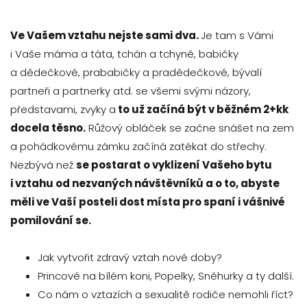
Ve Vašem vztahu nejste sami dva.
Je tam s Vámi
i Vaše máma a táta, tchán a tchyně, babičky
a dědečkové, prababičky a pradědečkové, bývalí
partneři a partnerky atd. se všemi svými názory,
představami, zvyky a
to už začíná být v běžném 2+kk
docela těsno.
Růžový obláček se začne snášet na zem
a pohádkovému zámku začíná zatékat do střechy.
Nezbývá než
se postarat o vyklizení Vašeho bytu
i vztahu od nezvaných návštěvníků a o to, abyste
měli ve Vaší posteli dost místa pro spaní i vášnivé
pomilování se.
Jak vytvořit zdravý vztah nové doby?
Princové na bílém koni, Popelky, Sněhurky a ty další.
Co nám o vztazích a sexualitě rodiče nemohli říct?