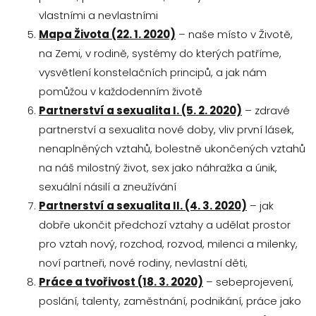
vlastními a nevlastními
Mapa Života (22. 1. 2020)
– naše místo v Životě,
na Zemi, v rodině, systémy do kterých patříme,
vysvětlení konstelačních principů, a jak nám
pomůžou v každodenním životě
Partnerství a sexualita I. (5. 2. 2020)
– zdravé
partnerství a sexualita nové doby, vliv první lásek,
nenaplněných vztahů, bolestně ukončených vztahů
na náš milostný život, sex jako náhražka a únik,
sexuální násilí a zneužívání
Partnerství a sexualita II. (4. 3. 2020)
– jak
dobře ukončit předchozí vztahy a udělat prostor
pro vztah nový, rozchod, rozvod, milenci a milenky,
noví partneři, nové rodiny, nevlastní děti,
Práce a tvořivost (18. 3. 2020)
– sebeprojevení,
poslání, talenty, zaměstnání, podnikání, práce jako