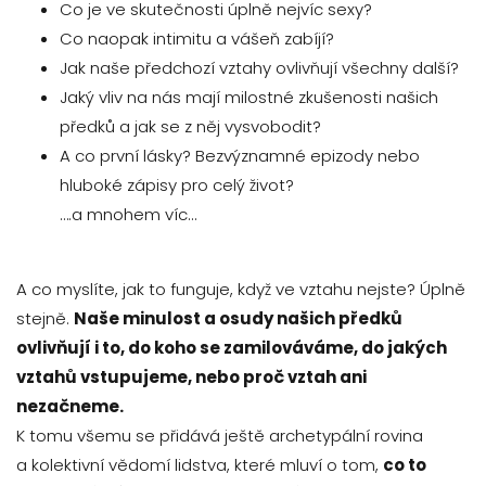
Co je ve skutečnosti úplně nejvíc sexy?
Co naopak intimitu a vášeň zabíjí?
Jak naše předchozí vztahy ovlivňují všechny další?
Jaký vliv na nás mají milostné zkušenosti našich
předků a jak se z něj vysvobodit?
A co první lásky? Bezvýznamné epizody nebo
hluboké zápisy pro celý život?
….a mnohem víc…
A co myslíte, jak to funguje, když ve vztahu nejste? Úplně
stejně.
Naše minulost a osudy našich předků
ovlivňují i to, do koho se zamilováváme, do jakých
vztahů vstupujeme, nebo proč vztah ani
nezačneme.
K tomu všemu se přidává ještě archetypální rovina
a kolektivní vědomí lidstva, které mluví o tom,
co to