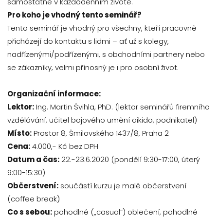
samostatně v každodenním životě.
Pro koho je vhodný tento seminář?
Tento seminář je vhodný pro všechny, kteří pracovně
přicházejí do kontaktu s lidmi – ať už s kolegy,
nadřízenými/podřízenými, s obchodními partnery nebo
se zákazníky, velmi přínosný je i pro osobní život.
Organizační informace:
Lektor:
Ing. Martin Švihla, PhD. (lektor seminářů firemního
vzdělávání, učitel bojového umění aikido, podnikatel)
Místo:
Prostor 8, Šmilovského 1437/8, Praha 2
Cena:
4.000,- Kč bez DPH
Datum a čas:
22.-23.6.2020 (pondělí 9:30-17:00, úterý
9:00-15:30)
Občerstvení:
součástí kurzu je malé občerstvení
(coffee break)
Co s sebou:
pohodlné („casual“) oblečení, pohodlné