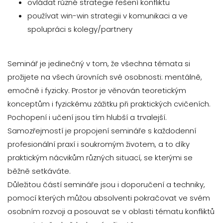
ovládat různé strategie řešení konfliktu
používat win-win strategii v komunikaci a ve
spolupráci s kolegy/partnery
Seminář je jedinečný v tom, že všechna témata si
prožijete na všech úrovních své osobnosti: mentálně,
emočně i fyzicky. Prostor je věnován teoretickým
konceptům i fyzickému zážitku při praktických cvičeních.
Pochopení i učení jsou tím hlubší a trvalejší.
Samozřejmostí je propojení semináře s každodenní
profesionální praxí i soukromým životem, a to díky
praktickým nácvikům různých situací, se kterými se
běžně setkáváte.
Důležitou částí semináře jsou i doporučení a techniky,
pomocí kterých můžou absolventi pokračovat ve svém
osobním rozvoji a posouvat se v oblasti tématu konfliktů