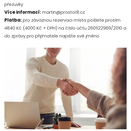
přezuvky
Více informací:
martin@prostor8.cz
Platba:
pro závaznou rezervaci místa pošlete prosím
4840 Kč (4000 Kč + DPH) na číslo účtu 2601122969/2010 a
do zprávy pro přijímatele napište své jméno