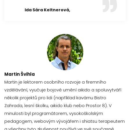
Ida Sára Keltnerová,
Martin Švihla
Martin je lektorem osobního rozvoje a firemního
vzdělávání, vyučuje bojové umění aikido a spoluvytváří
několik projektů pro lidi (například kavárnu Bistro
Zahrada, lesní školku, aikido klub nebo Prostor 8). V
minulosti byl programátorem, vysokoškolským
pedagogem, webovým vývojářem i shiatsu terapeutem
a všechny tyto zkušenost používá ve své současné