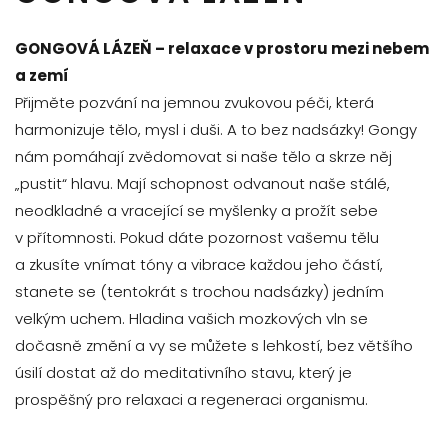
GONGOVÁ LÁZEŇ – relaxace v prostoru mezi nebem
a zemí
Přijměte pozvání na jemnou zvukovou péči, která
harmonizuje tělo, mysl i duši. A to bez nadsázky! Gongy
nám pomáhají zvědomovat si naše tělo a skrze něj
„pustit“ hlavu. Mají schopnost odvanout naše stálé,
neodkladné a vracející se myšlenky a prožít sebe
v přítomnosti. Pokud dáte pozornost vašemu tělu
a zkusíte vnímat tóny a vibrace každou jeho částí,
stanete se (tentokrát s trochou nadsázky) jedním
velkým uchem. Hladina vašich mozkových vln se
dočasně změní a vy se můžete s lehkostí, bez většího
úsilí dostat až do meditativního stavu, který je
prospěšný pro relaxaci a regeneraci organismu.