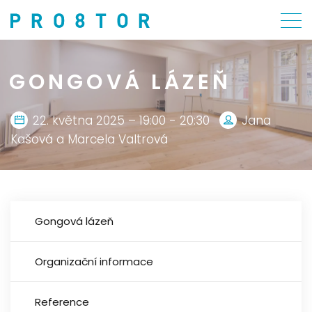
GONGOVÁ LÁZEŇ
22. května 2025 – 19:00 - 20:30
Jana
Kašová a Marcela Valtrová
Gongová lázeň
Organizační informace
Reference