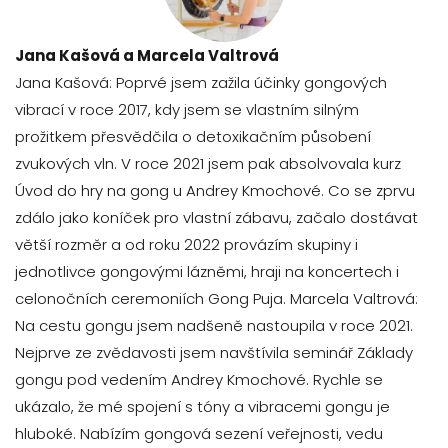
Jana Kašová a Marcela Valtrová
Jana Kašová: Poprvé jsem zažila účinky gongových
vibrací v roce 2017, kdy jsem se vlastním silným
prožitkem přesvědčila o detoxikačním působení
zvukových vln. V roce 2021 jsem pak absolvovala kurz
Úvod do hry na gong u Andrey Kmochové. Co se zprvu
zdálo jako koníček pro vlastní zábavu, začalo dostávat
větší rozměr a od roku 2022 provázím skupiny i
jednotlivce gongovými lázněmi, hraji na koncertech i
celonočních ceremoniích Gong Puja. Marcela Valtrová:
Na cestu gongu jsem nadšeně nastoupila v roce 2021.
Nejprve ze zvědavosti jsem navštívila seminář Základy
gongu pod vedením Andrey Kmochové. Rychle se
ukázalo, že mé spojení s tóny a vibracemi gongu je
hluboké. Nabízím gongová sezení veřejnosti, vedu