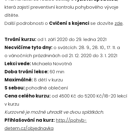
která zajistí preventivní kontrolu pohybového vývoje
dítěte.
Další podrobnosti o
Cvičení s kojenci
se dozvíte
zde
.
Trvání kurzu:
od 1. září 2020 do 29. ledna 2021
Necvičíme tyto dny:
o svátcích: 28. 9., 28. 10., 17. 11. a
o vánočních prázdninách od 21. 12. 2020 do 3. 1. 2021
Lekci vede:
Michaela Novotná
Doba trvání lekce:
60 min
Maximálně:
8 dětí v kurzu
S sebou:
pohodlné oblečení
Cena celého kurzu:
od 4500 Kč do 5200 Kč/18-20 lekcí
v kurzu
Kurzovné je možné uhradit ve dvou splátkách.
Přihlašování na kurz:
http://pohyb-
detem.cz/objednavka