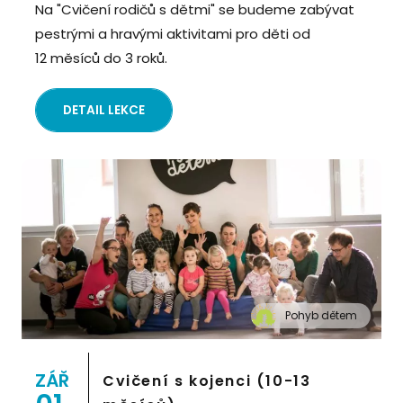
Na "Cvičení rodičů s dětmi" se budeme zabývat
pestrými a hravými aktivitami pro děti od
12 měsíců do 3 roků.
DETAIL LEKCE
Pohyb dětem
" alt="Cvičení pro děti "Pohyb dětem", Praha 2,
Prostor 8">
ZÁŘ
Cvičení s kojenci (10-13