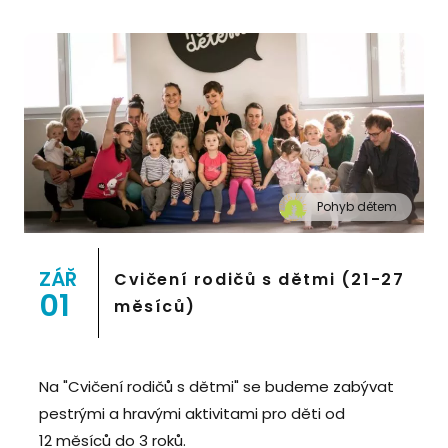
Pohyb dětem
" alt="Cvičení pro děti "Pohyb dětem", Praha 2,
Prostor 8">
ZÁŘ
Cvičení rodičů s dětmi (21-27
01
měsíců)
Na "Cvičení rodičů s dětmi" se budeme zabývat
pestrými a hravými aktivitami pro děti od
12 měsíců do 3 roků.