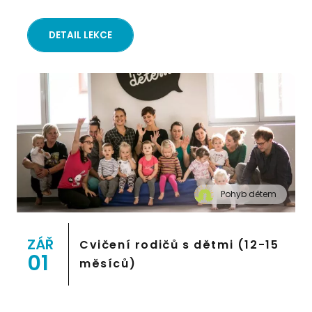
DETAIL LEKCE
Pohyb dětem
" alt="Cvičení pro děti "Pohyb dětem", Praha 2,
Prostor 8">
ZÁŘ
Cvičení rodičů s dětmi (12-15
01
měsíců)