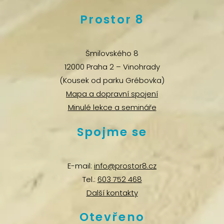
Prostor 8
Šmilovského 8
12000 Praha 2 – Vinohrady
(Kousek od parku Grébovka)
Mapa a dopravní spojení
Minulé lekce a semináře
Spojme se
E-mail:
info@prostor8.cz
Tel.:
603 752 468
Další kontakty
Otevřeno