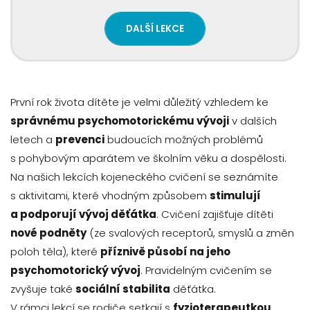
DALŠÍ LEKCE
První rok života dítěte je velmi důležitý vzhledem ke
správnému psychomotorickému vývoji
v dalších
letech a
prevenci
budoucích možných problémů
s pohybovým aparátem ve školním věku a dospělosti.
Na našich lekcích kojeneckého cvičení se seznámíte
s aktivitami, které vhodným způsobem
stimulují
a podporují vývoj děťátka
. Cvičení zajišťuje dítěti
nové podněty
(ze svalových receptorů, smyslů a změn
poloh těla), které
příznivě působí na jeho
psychomotorický vývoj
. Pravidelným cvičením se
zvyšuje také
sociální stabilita
děťátka.
V rámci lekcí se rodiče setkají s
fyzioterapeutkou
,