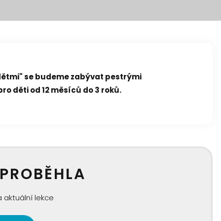
 dětmi" se budeme zabývat pestrými
pro děti od 12 měsíců do 3 roků.
 PROBĚHLA
 aktuální lekce