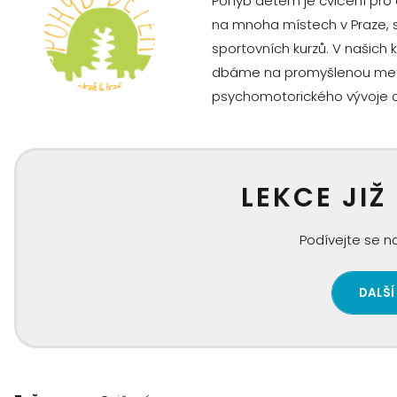
Pohyb dětem je cvičení pro 
na mnoha místech v Praze, 
sportovních kurzů. V našich
dbáme na promyšlenou metodi
psychomotorického vývoje dě
LEKCE JIŽ
Podívejte se na
DALŠÍ