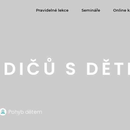
Pravidelné lekce
Semináře
Online k
DIČŮ S DĚT
Pohyb dětem