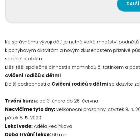
DALŠÍ
Ke správnému vývoji dětí je nutné velké množství podnětů (
k pohybovým aktivitám a novým zkušenostem příznivě pů
sociální stabilitu.
Děti těší společné činnosti s maminkou či tatínkem a post
cvičení rodičů s dětmi
.
Další podrobnosti o
Cvičení rodičů s dětmi
se dozvíte
zd
Trvání kurzu:
od 3. února do 26. června
Necvičíme tyto dny:
velikonoční prázdniny: čtvrtek 9. 4. 20
pátek 8. 5. 2020
Lekci vede:
Adéla Pečínková
Doba trvání lekce:
60 min