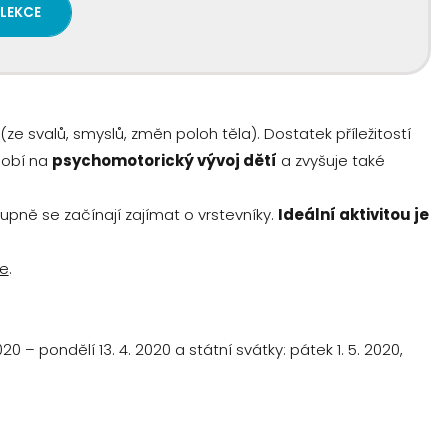
 LEKCE
ze svalů, smyslů, změn poloh těla). Dostatek příležitostí
sobí na
psychomotorický vývoj dětí
a zvyšuje také
upně se začínají zajímat o vrstevníky.
Ideální aktivitou je
e
.
20 – pondělí 13. 4. 2020 a státní svátky: pátek 1. 5. 2020,