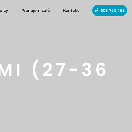
urzy
Pronájem sálů
Kontakt
603 752 468
MI (27-36