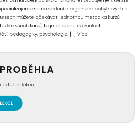
děti od narození po školu. Mnoho let pracujeme s dětmi
specializujeme se na vedení a organizaci pohybových a
 kurzech můžete očekávat: jednotnou metodika kurzů –
ku všech kurzů, ta je založena na znalosti
tí, pedagogiky, psychologie, […]
Více
 PROBĚHLA
 aktuální lekce
 LEKCE