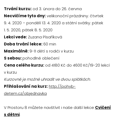
Trvání kurzu:
od 3. února do 26. června
Necvičíme tyto dny:
velikonoční prázdniny: čtvrtek
9. 4. 2020 – pondělí 13. 4. 2020 a státní svátky: pátek
1. 5. 2020, pátek 8. 5. 2020
Lekci vede:
Zuzana Písaříková
Doba trvání lekce:
60 min
Maximálně:
9-11 dětí s rodiči v kurzu
S sebou:
pohodlné oblečení
Cena celého kurzu:
od 4180 Kč do 4600 Kč/19-20 lekcí
v kurzu
Kurzovné je možné uhradit ve dvou splátkách.
Přihlašování na kurz:
http://pohyb-
detem.cz/objednavka
V Prostoru 8 můžete navštívit i naše další lekce
Cvičení
s dětmi
.