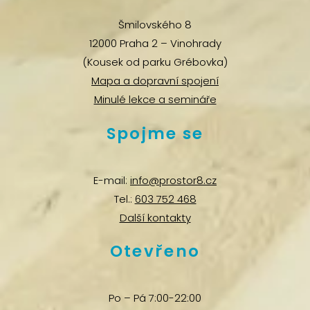
Šmilovského 8
12000 Praha 2 – Vinohrady
(Kousek od parku Grébovka)
Mapa a dopravní spojení
Minulé lekce a semináře
Spojme se
E-mail:
info@prostor8.cz
Tel.:
603 752 468
Další kontakty
Otevřeno
Po – Pá 7:00-22:00