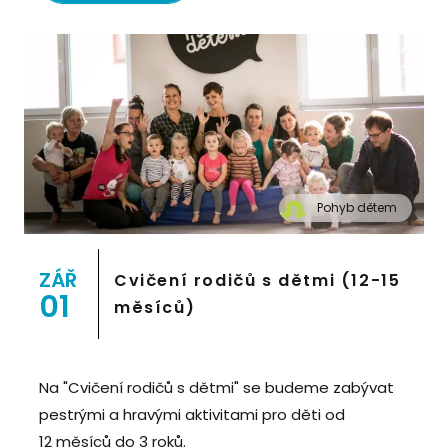
Pohyb dětem
" alt="Cvičení pro děti "Pohyb dětem", Praha 2,
Prostor 8">
ZÁŘ
Cvičení rodičů s dětmi (12-15
01
měsíců)
Na "Cvičení rodičů s dětmi" se budeme zabývat
pestrými a hravými aktivitami pro děti od
12 měsíců do 3 roků.