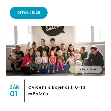
DETAIL LEKCE
Pohyb dětem
" alt="Cvičení pro děti "Pohyb dětem", Praha 2,
Prostor 8">
ZÁŘ
Cvičení s kojenci (10-13
01
měsíců)