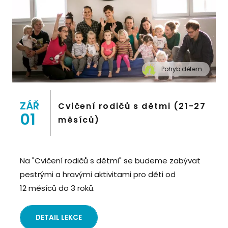
Pohyb dětem
" alt="Cvičení pro děti "Pohyb dětem", Praha 2,
Prostor 8">
ZÁŘ
Cvičení rodičů s dětmi (21-27
01
měsíců)
Na "Cvičení rodičů s dětmi" se budeme zabývat
pestrými a hravými aktivitami pro děti od
12 měsíců do 3 roků.
DETAIL LEKCE