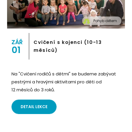
Pohyb dětem
" alt="Cvičení pro děti "Pohyb dětem", Praha 2,
Prostor 8">
ZÁŘ
Cvičení s kojenci (10-13
01
měsíců)
Na "Cvičení rodičů s dětmi" se budeme zabývat
pestrými a hravými aktivitami pro děti od
12 měsíců do 3 roků.
DETAIL LEKCE