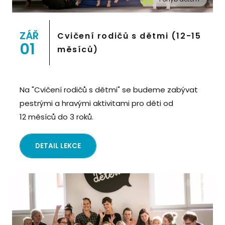
" alt="Cvičení pro děti "Pohyb dětem", Praha 2,
Prostor 8">
ZÁŘ
Cvičení rodičů s dětmi (12-15
01
měsíců)
Na "Cvičení rodičů s dětmi" se budeme zabývat
pestrými a hravými aktivitami pro děti od
12 měsíců do 3 roků.
DETAIL LEKCE