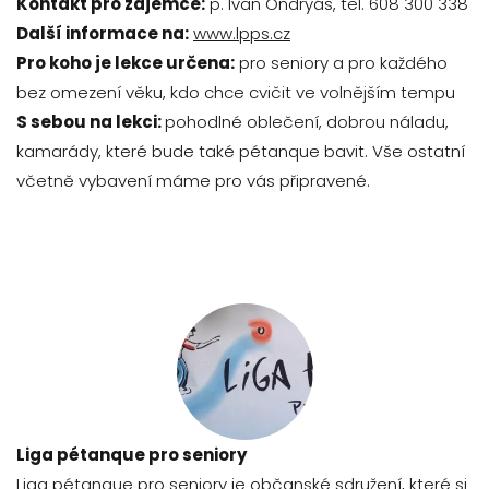
Kontakt pro zájemce:
p. Ivan Ondryáš, tel. 608 300 338
Další informace na:
www.lpps.cz
Pro koho je lekce určena:
pro seniory a pro každého
bez omezení věku, kdo chce cvičit ve volnějším tempu
S sebou na lekci:
pohodlné oblečení, dobrou náladu,
kamarády, které bude také pétanque bavit. Vše ostatní
včetně vybavení máme pro vás připravené.
Liga pétanque pro seniory
Liga pétanque pro seniory je občanské sdružení, které si