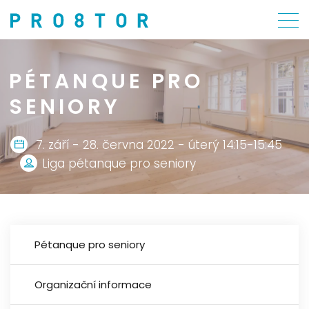
PÉTANQUE PRO
SENIORY
7. září - 28. června 2022 - úterý 14:15-15:45
Liga pétanque pro seniory
Pétanque pro seniory
Organizační informace