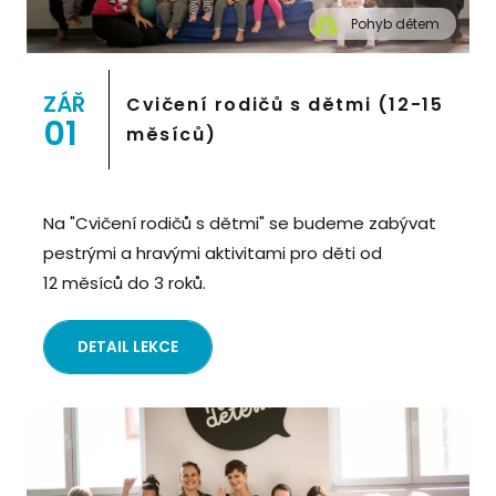
Pohyb dětem
" alt="Cvičení pro děti "Pohyb dětem", Praha 2,
Prostor 8">
ZÁŘ
Cvičení rodičů s dětmi (12-15
01
měsíců)
Na "Cvičení rodičů s dětmi" se budeme zabývat
pestrými a hravými aktivitami pro děti od
12 měsíců do 3 roků.
DETAIL LEKCE