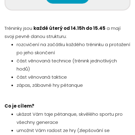
Tréninky jsou
každé úterý od 14.15h do 15.45
a mají
svoji pevně danou strukturu:
rozcvičení na začátku každého tréninku a protažení
po jeho skončení
část věnovaná technice (trénink jednotlivých
hodů)
část věnovaná taktice
zápas, zábavné hry pétanque
Co je cílem?
ukázat Vám taje pétanque, skvělého sportu pro
všechny generace
umožnit Vám radost ze hry (zlepšování se