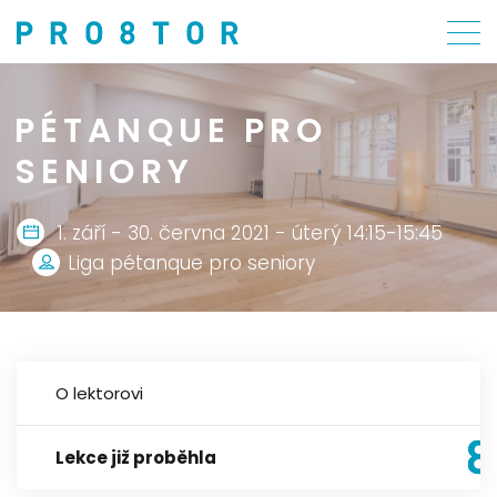
PÉTANQUE PRO
SENIORY
1. září - 30. června 2021 - úterý 14:15-15:45
Liga pétanque pro seniory
O lektorovi
Lekce již proběhla