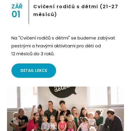
Prostor 8">
ZÁŘ
Cvičení rodičů s dětmi (21-27
01
měsíců)
Na "Cvičení rodičů s dětmi" se budeme zabývat
pestrými a hravými aktivitami pro děti od
12 měsíců do 3 roků.
DETAIL LEKCE