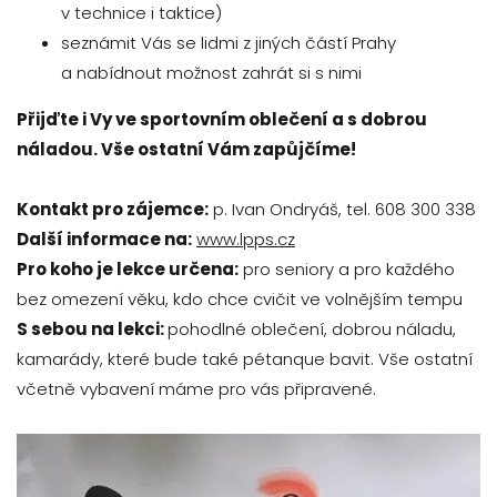
v technice i taktice)
seznámit Vás se lidmi z jiných částí Prahy
a nabídnout možnost zahrát si s nimi
Přijďte i Vy ve sportovním oblečení a s dobrou
náladou. Vše ostatní Vám zapůjčíme!
Kontakt pro zájemce:
p. Ivan Ondryáš, tel. 608 300 338
Další informace na:
www.lpps.cz
Pro koho je lekce určena:
pro seniory a pro každého
bez omezení věku, kdo chce cvičit ve volnějším tempu
S sebou na lekci:
pohodlné oblečení, dobrou náladu,
kamarády, které bude také pétanque bavit. Vše ostatní
včetně vybavení máme pro vás připravené.