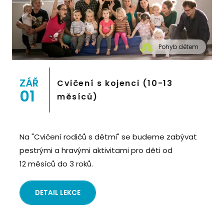
Pohyb dětem
" alt="Cvičení pro děti "Pohyb dětem", Praha 2,
Prostor 8">
ZÁŘ
Cvičení s kojenci (10-13
01
měsíců)
Na "Cvičení rodičů s dětmi" se budeme zabývat
pestrými a hravými aktivitami pro děti od
12 měsíců do 3 roků.
DETAIL LEKCE