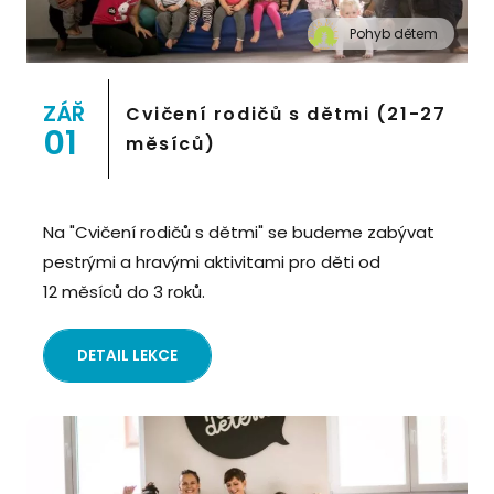
Pohyb dětem
" alt="Cvičení pro děti "Pohyb dětem", Praha 2,
Prostor 8">
ZÁŘ
Cvičení rodičů s dětmi (21-27
01
měsíců)
Na "Cvičení rodičů s dětmi" se budeme zabývat
pestrými a hravými aktivitami pro děti od
12 měsíců do 3 roků.
DETAIL LEKCE