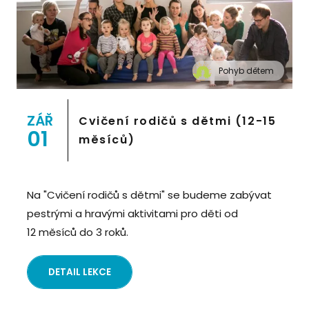
Pohyb dětem
" alt="Cvičení pro děti "Pohyb dětem", Praha 2,
Prostor 8">
ZÁŘ
Cvičení rodičů s dětmi (12-15
01
měsíců)
Na "Cvičení rodičů s dětmi" se budeme zabývat
pestrými a hravými aktivitami pro děti od
12 měsíců do 3 roků.
DETAIL LEKCE