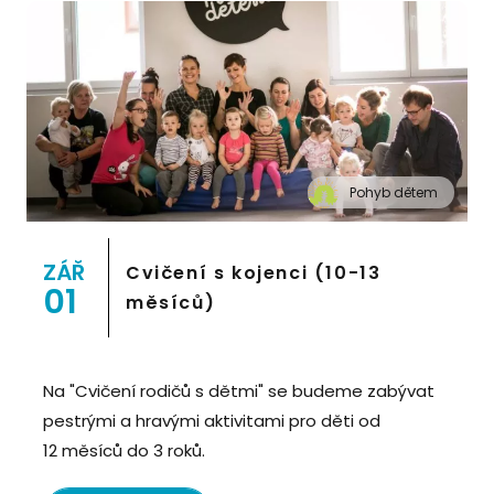
Pohyb dětem
" alt="Cvičení pro děti "Pohyb dětem", Praha 2,
Prostor 8">
ZÁŘ
Cvičení s kojenci (10-13
01
měsíců)
Na "Cvičení rodičů s dětmi" se budeme zabývat
pestrými a hravými aktivitami pro děti od
12 měsíců do 3 roků.