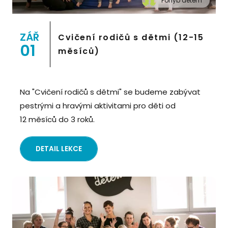
Pohyb dětem
" alt="Cvičení pro děti "Pohyb dětem", Praha 2,
Prostor 8">
ZÁŘ
Cvičení rodičů s dětmi (12-15
01
měsíců)
Na "Cvičení rodičů s dětmi" se budeme zabývat
pestrými a hravými aktivitami pro děti od
12 měsíců do 3 roků.
DETAIL LEKCE