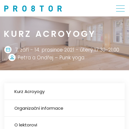
KURZ ACROYOGY
7. září - 14. prosince 2021 - úterý 17:30-21:00
Petra a Ondřej – Punk yoga
Kurz Acroyogy
Organizační informace
O lektorovi