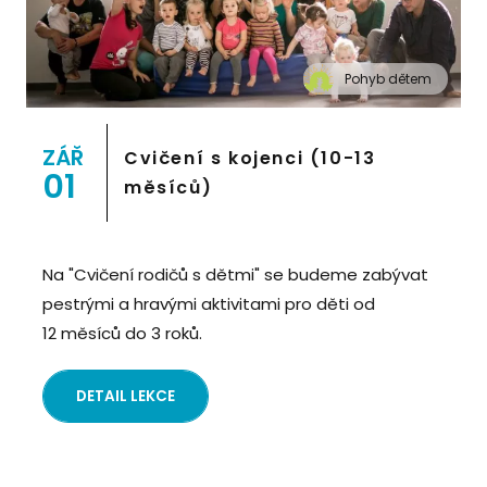
Pohyb dětem
" alt="Cvičení pro děti "Pohyb dětem", Praha 2,
Prostor 8">
ZÁŘ
Cvičení s kojenci (10-13
01
měsíců)
Na "Cvičení rodičů s dětmi" se budeme zabývat
pestrými a hravými aktivitami pro děti od
12 měsíců do 3 roků.
DETAIL LEKCE