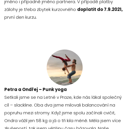
jméno i případně jméno partnera. V případě platby
zálohy je třeba zbytek kurzovného
doplatit do 7.9.2021,
první den kurzu.
Petra a Ondřej – Punk yoga
Setkali jsme se na Letné v Praze, kde nás lákal společný
cíl – slackline. Oba dva jsme milovali balancování na
popruhu mezi stromy. Když jsme spolu začínali cvičit,
Ondra vážil jen 58 kg a já o tři kila méně. Měla jsem více
zkušeností, tak jsem většinu času bázovala. Naše