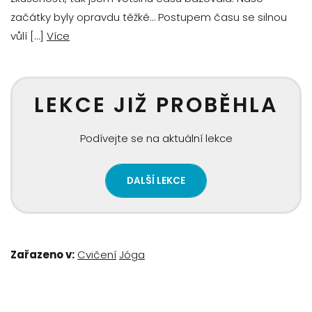
začátky byly opravdu těžké… Postupem času se silnou
vůlí […]
Více
LEKCE JIŽ PROBĚHLA
Podívejte se na aktuální lekce
DALŠÍ LEKCE
Zařazeno v:
Cvičení
Jóga