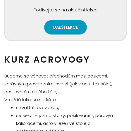
Podívejte se na aktuální lekce
DALŠÍ LEKCE
KURZ ACROYOGY
Budeme se věnovat přechodům mezi pozicemi,
správným provedením inverzí (jak v acru tak sólo),
posilováním celého těla,…
V každé lekci se setkáte
s kvalitní rozcvičkou,
se sekcí – jak na stojky, posilováním, párovými
kalibracemi, acro v leže i ve stoje a