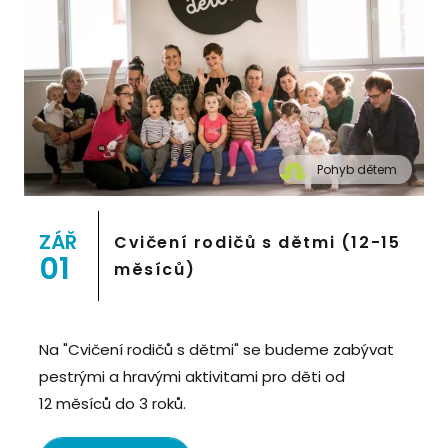
Pohyb dětem
" alt="Cvičení pro děti "Pohyb dětem", Praha 2,
Prostor 8">
ZÁŘ
Cvičení rodičů s dětmi (12-15
01
měsíců)
Na "Cvičení rodičů s dětmi" se budeme zabývat
pestrými a hravými aktivitami pro děti od
12 měsíců do 3 roků.