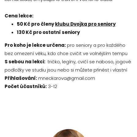
Cena lekce:
50 Kč pro členy
klubu Dvojka pro seniory
130 Kč pro ostatní seniory
Pro koho je lekce určena:
pro seniory a pro každého
bez omezení věku, kdo chce cvičit ve volnějším tempu
S sebou na lekci:
tričko, legíny, cvičí se naboso, jogové
podložky ve studiu jsou nebo si můžete přinést i vlastní
Přihlašování:
mneckarova@gmail.com
Počet účastníků:
3-12