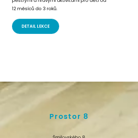
pestrými a hravými aktivitami pro děti od
12 měsíců do 3 roků.
DETAIL LEKCE
Prostor 8
Šmilovského 8