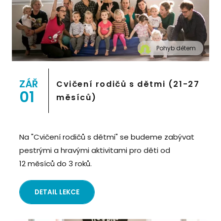
Pohyb dětem
" alt="Cvičení pro děti "Pohyb dětem", Praha 2,
Prostor 8">
ZÁŘ
Cvičení rodičů s dětmi (21-27
01
měsíců)
Na "Cvičení rodičů s dětmi" se budeme zabývat
pestrými a hravými aktivitami pro děti od
12 měsíců do 3 roků.
DETAIL LEKCE