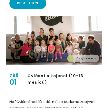
DETAIL LEKCE
Pohyb dětem
" alt="Cvičení pro děti "Pohyb dětem", Praha 2,
Prostor 8">
ZÁŘ
Cvičení s kojenci (10-13
01
měsíců)
Na "Cvičení rodičů s dětmi" se budeme zabývat