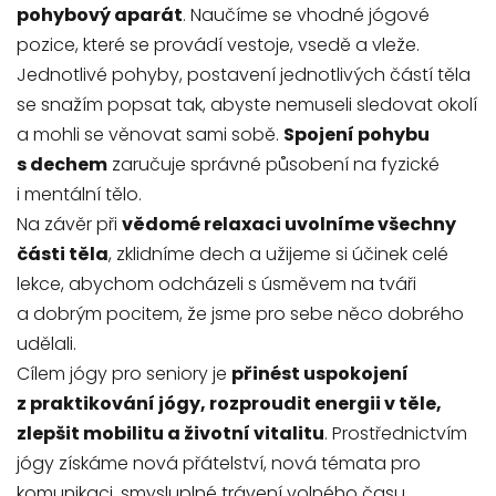
pohybový aparát
. Naučíme se vhodné jógové
pozice, které se provádí vestoje, vsedě a vleže.
Jednotlivé pohyby, postavení jednotlivých částí těla
se snažím popsat tak, abyste nemuseli sledovat okolí
a mohli se věnovat sami sobě.
Spojení pohybu
s dechem
zaručuje správné působení na fyzické
i mentální tělo.
Na závěr při
vědomé relaxaci uvolníme všechny
části těla
, zklidníme dech a užijeme si účinek celé
lekce, abychom odcházeli s úsměvem na tváři
a dobrým pocitem, že jsme pro sebe něco dobrého
udělali.
Cílem jógy pro seniory je
přinést uspokojení
z praktikování jógy, rozproudit energii v těle,
zlepšit mobilitu a životní vitalitu
. Prostřednictvím
jógy získáme nová přátelství, nová témata pro
komunikaci, smysluplné trávení volného času.