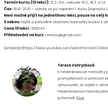
Termín kurzu (10 lekcí):
12.2.-6.5., nebude 19.2., 18.3. a 1.4.
Čas:
19.10-20.10 – otevře se po naplnění 1. kurzu (kapacita 
Není možné přijít na jednotlivou lekci, pouze na celý k
S sebou:
teplé a pohodlné oblečení, karimatky budou k di
Cena 10 lekcí:
2000 Kč
Přihlašování na kurz:
tvereza@gmail.com
[embedyt]https://www.youtube.com/watch?v=1oGCG9aX
Tereza Vohryzková
K Feldenkraisově metodě ji 
promyšleností a účinností sku
vyhovovala. Je zvyklá o věcec
Feldenkraisova metoda přiná
potenciál.
Více