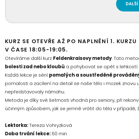
DALŠÍ
KURZ SE OTEVŘE AŽ PO NAPLNĚNÍ 1. KURZU
V ČASE 18:05-19:05.
Otevíráme další kurz
Feldenkraisovy metody
. Tato meto
bolesti zad nebo kloubů
a pohybovat se opět s lehkostí.
Každá lekce je sérií
pomalých a soustředěně prováděn
pomalosti a zacílení na detail se naše tělo i mozek znovu 
nepředstavovaly námahu.
Metoda je díky své šetrnosti vhodná pro seniory, při rekon
účinným způsobem, jak se jemně vrátit do těla v případě, 
Lektorka:
Tereza Vohryzková
Doba trvání lekce:
60 min