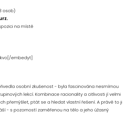
13 osob)
urz.
spozici na místě
kvo[/embedyt]
přivedla osobní zkušenost - byla fascinována nesmírnou
pinových lekcí. Kombinace racionality a citlivosti jí velmi
h přemýšlet, ptát se a hledat vlastní řešení. A právě to ji
ší - s pozorností zaměřenou na tělo a jeho úžasný