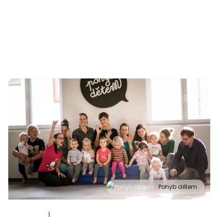
Pohyb dětem
" alt="Cvičení pro děti "Pohyb dětem", Praha 2, Prostor