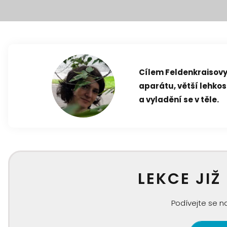
Cílem Feldenkraisovy
aparátu, větší lehkos
a vyladění se v těle.
LEKCE JIŽ
Podívejte se na