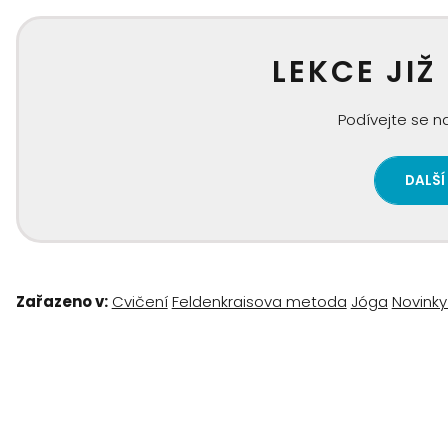
LEKCE JIŽ
Podívejte se na
DALŠÍ
Zařazeno v:
Cvičení
Feldenkraisova metoda
Jóga
Novinky