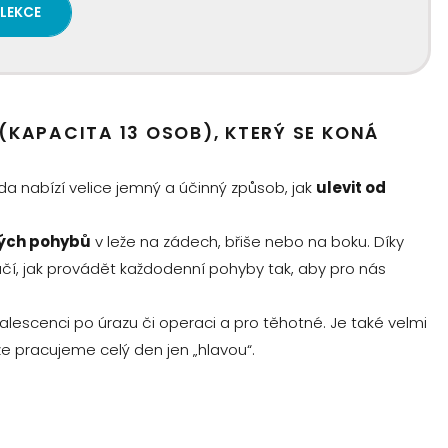
 LEKCE
 (KAPACITA 13 OSOB), KTERÝ SE KONÁ
da nabízí velice jemný a účinný způsob, jak
ulevit od
ých pohybů
v leže na zádech, břiše nebo na boku. Díky
učí, jak provádět každodenní pohyby tak, aby pro nás
valescenci po úrazu či operaci a pro těhotné. Je také velmi
že pracujeme celý den jen „hlavou“.