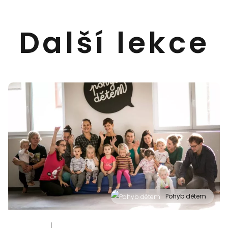
Další lekce
Pohyb dětem
" alt="Cvičení pro děti "Pohyb dětem", Praha 2, Prostor