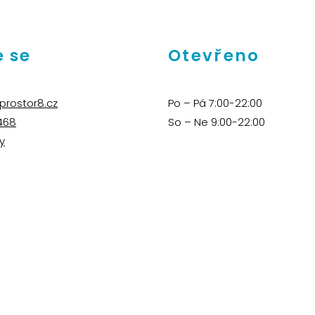
 se
Otevřeno
prostor8.cz
Po – Pá 7:00-22:00
468
So – Ne 9:00-22:00
y
Živé děti – dětský klub
Aikido Praha Vinohrady
Martin Švihla