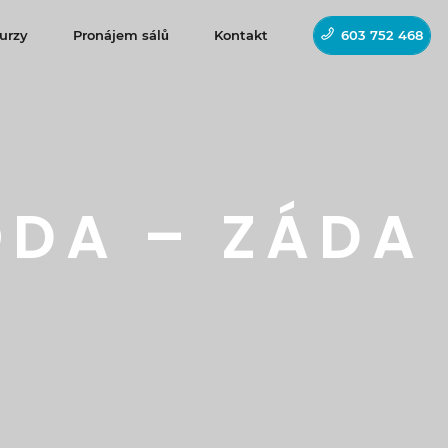
urzy
Pronájem sálů
Kontakt
603 752 468
ODA – ZÁDA
!