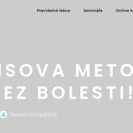
Pravidelné lekce
Semináře
Online k
ISOVA MET
EZ BOLESTI
Tereza Vohryzková