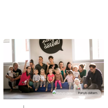
Pohyb dětem
" alt="Cvičení pro děti "Pohyb dětem", Praha 2, Prostor