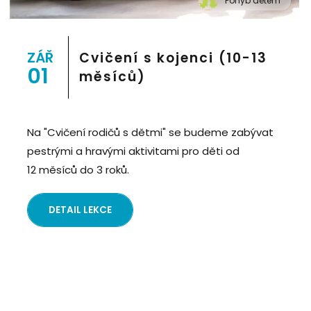
Pohyb dětem
" alt="Cvičení pro děti "Pohyb dětem", Praha 2, Prostor
8">
ZÁŘ
Cvičení s kojenci (10-13
01
měsíců)
Na "Cvičení rodičů s dětmi" se budeme zabývat
pestrými a hravými aktivitami pro děti od
12 měsíců do 3 roků.
DETAIL LEKCE