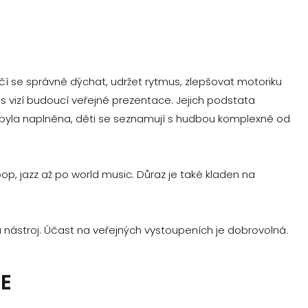
učí se správně dýchat, udržet rytmus, zlepšovat motoriku
s vizí budoucí veřejné prezentace. Jejich podstata
a byla naplněna, děti se seznamují s hudbou komplexně od
p, jazz až po world music. Důraz je také kladen na
nástroj. Účast na veřejných vystoupeních je dobrovolná.
E