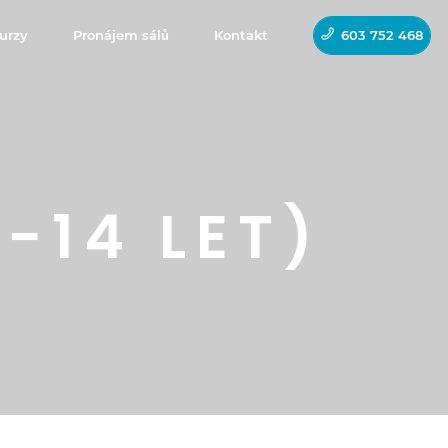
urzy
Pronájem sálů
Kontakt
603 752 468
−14 LET)