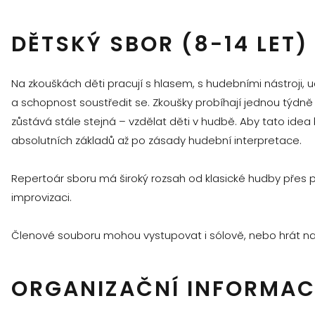
DĚTSKÝ SBOR (8−14 LET)
Na zkouškách děti pracují s hlasem, s hudebními nástroji, 
a schopnost soustředit se. Zkoušky probíhají jednou týdně 
zůstává stále stejná – vzdělat děti v hudbě. Aby tato ide
absolutních základů až po zásady hudební interpretace.
Repertoár sboru má široký rozsah od klasické hudby přes po
improvizaci.
Členové souboru mohou vystupovat i sólově, nebo hrát na 
ORGANIZAČNÍ INFORMAC