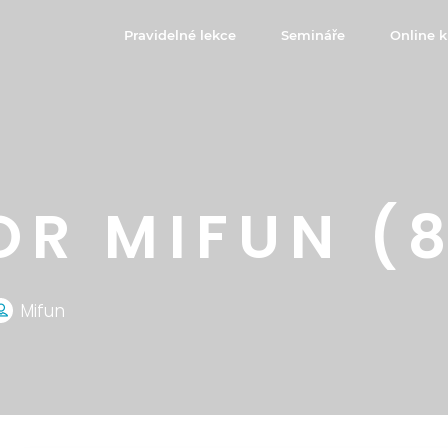
Pravidelné lekce
Semináře
Online k
R MIFUN (8
Mifun