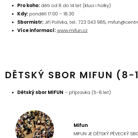
Pro koho:
děti od 8 do 14 let (kluci i holky)
Kdy:
pondělí 17:00 – 18:30
Sbormistr:
Jiří Polívka, tel.: 723 043 985, mifun@cent
Více informací:
www.mifun.cz
DĚTSKÝ SBOR MIFUN (8−1
Dětský sbor MIFUN
– přípravka (5−8 let)
Mifun
MIFUN JE DĚTSKÝ PĚVECKÝ SB