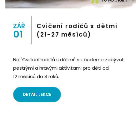
Pohyb dětem
" alt="Cvičení pro děti "Pohyb dětem", Praha 2, Prostor
8">
ZÁŘ
Cvičení rodičů s dětmi
01
(21-27 měsíců)
Na "Cvičení rodičů s dětmi" se budeme zabývat
pestrými a hravými aktivitami pro děti od
12 měsíců do 3 roků.
DETAIL LEKCE