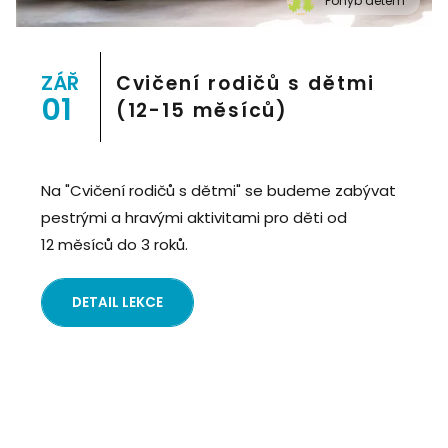
Pohyb dětem
" alt="Cvičení pro děti "Pohyb dětem", Praha 2, Prostor
8">
ZÁŘ
Cvičení rodičů s dětmi
01
(12-15 měsíců)
Na "Cvičení rodičů s dětmi" se budeme zabývat
pestrými a hravými aktivitami pro děti od
12 měsíců do 3 roků.
DETAIL LEKCE