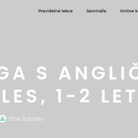
Pravidelné lekce
Semináře
Online k
GA S ANGLI
LES, 1-2 LE
Little Bubbles