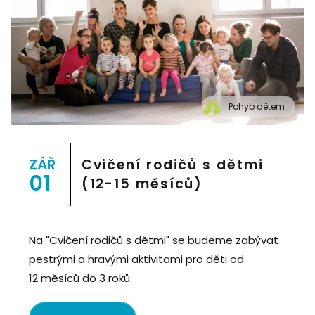
Pohyb dětem
" alt="Cvičení pro děti "Pohyb dětem", Praha 2, Prostor
8">
ZÁŘ
Cvičení rodičů s dětmi
01
(12-15 měsíců)
Na "Cvičení rodičů s dětmi" se budeme zabývat
pestrými a hravými aktivitami pro děti od
12 měsíců do 3 roků.