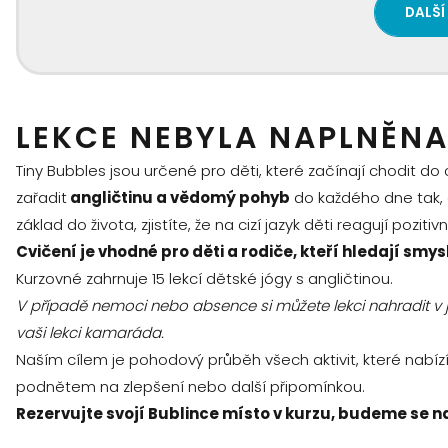
DALŠÍ
LEKCE NEBYLA NAPLNĚNA
Tiny Bubbles jsou určené pro děti, které začínají chodit do
zařadit
angličtinu a vědomý pohyb
do každého dne tak, a
základ do života, zjistíte, že na cizí jazyk děti reagují pozitiv
Cvičení je vhodné pro děti a rodiče, kteří hledají smys
Kurzovné zahrnuje 15 lekcí dětské jógy s angličtinou.
V případě nemoci nebo absence si můžete lekci nahradit v ji
vaši lekci kamaráda.
Naším cílem je pohodový průběh všech aktivit, které nabí
podnětem na zlepšení nebo další připomínkou.
Rezervujte svojí Bublince místo v kurzu, budeme se na