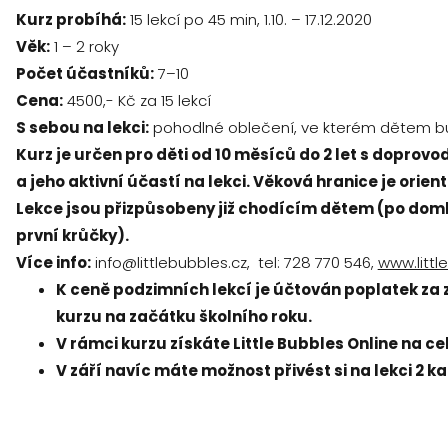
Kurz probíhá:
15 lekcí po 45 min, 1.10. – 17.12.2020
Věk:
1 – 2 roky
Počet účastníků:
7–10
Cena:
4500,- Kč za 15 lekcí
S sebou na lekci:
pohodlné oblečení, ve kterém dětem bu
Kurz je určen pro děti od 10 měsíců do 2 let s dopro
a jeho aktivní účastí na lekci. Věková hranice je orie
Lekce jsou přizpůsobeny již chodícím dětem (po domlu
první krůčky).
Více info:
info@littlebubbles.cz, tel: 728 770 546,
www.littl
K ceně podzimních lekcí je účtován poplatek za z
kurzu na začátku školního roku.
V rámci kurzu získáte Little Bubbles Online na c
V září navíc máte možnost přivést si na lekci 2 