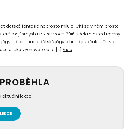
svět dětské fantazie naprosto miluje. Cítí se v něm prostě
které mají smysl a tak si v roce 2016 udělala akreditovaný
 jógy od asociace dětské jógy a hned ji začala učit ve
racuje jako vychovatelka a […]
Více
 PROBĚHLA
 aktuální lekce
 LEKCE