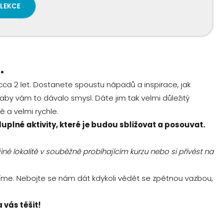
 LEKCE
.
 cca 2 let. Dostanete spoustu nápadů a inspirace, jak
by vám to dávalo smysl. Dáte jim tak velmi důležitý
ně a velmi rychle.
luplné aktivity, které je budou sbližovat a posouvat.
né lokalitě v souběžně probíhajícím kurzu nebo si přivést na
zíme. Nebojte se nám dát kdykoli vědět se zpětnou vazbou,
 vás těšit!