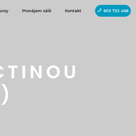
urzy
Pronájem sálů
Kontakt
603 752 468
ČTINOU
T)