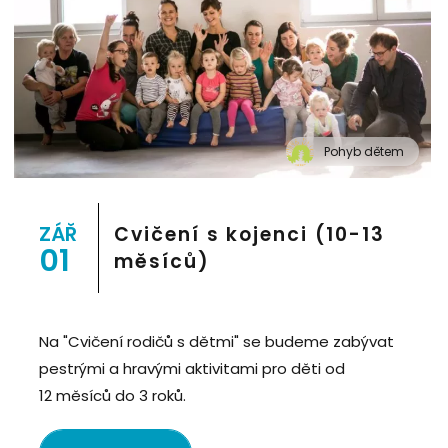
Pohyb dětem
" alt="Cvičení pro děti "Pohyb dětem", Praha 2, Prostor
8">
ZÁŘ
Cvičení s kojenci (10-13
01
měsíců)
Na "Cvičení rodičů s dětmi" se budeme zabývat
pestrými a hravými aktivitami pro děti od
12 měsíců do 3 roků.