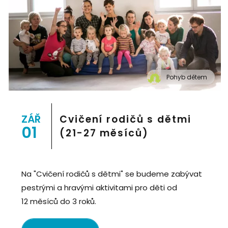
Pohyb dětem
" alt="Cvičení pro děti "Pohyb dětem", Praha 2, Prostor
8">
ZÁŘ
Cvičení rodičů s dětmi
01
(21-27 měsíců)
Na "Cvičení rodičů s dětmi" se budeme zabývat
pestrými a hravými aktivitami pro děti od
12 měsíců do 3 roků.