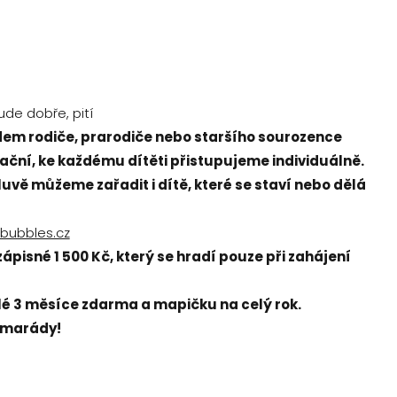
de dobře, pití
vodem rodiče, prarodiče nebo staršího sourozence
ntační, ke každému dítěti přistupujeme individuálně.
vě můžeme zařadit i dítě, které se staví nebo dělá
ebubbles.cz
ápisné 1 500 Kč, který se hradí pouze při zahájení
elé 3 měsíce zdarma a mapičku na celý rok.
kamarády!