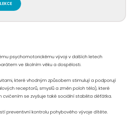
 LEKCE
vnému psychomotorickému vývoji v dalších letech
rátem ve školním věku a dospělosti.
ivitami, které vhodným způsobem stimulují a podporují
valových receptorů, smyslů a změn poloh těla), které
 cvičením se zvyšuje také sociální stabilita děťátka.
jistí preventivní kontrolu pohybového vývoje dítěte.