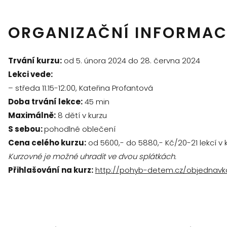
ORGANIZAČNÍ INFORMAC
Trvání kurzu:
od 5. února 2024 do 28. června 2024
Lekci vede:
– středa 11:15-12:00, Kateřina Profantová
Doba trvání lekce:
45 min
Maximálně:
8 dětí v kurzu
S sebou:
pohodlné oblečení
Cena celého kurzu:
od 5600,- do 5880,- Kč/20-21 lekcí v 
Kurzovné je možné uhradit ve dvou splátkách.
Přihlašování na kurz:
http://pohyb-detem.cz/objednavk