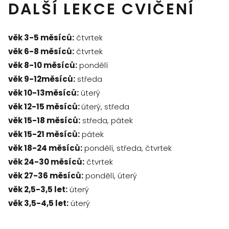
DALŠÍ LEKCE CVIČENÍ
věk 3-5 měsíců:
čtvrtek
věk 6-8 měsíců:
čtvrtek
věk 8-10 měsíců:
pondělí
věk 9-12měsíců:
středa
věk 10-13měsíců:
úterý
věk 12-15 měsíců:
úterý, středa
věk 15-18 měsíců:
středa, pátek
věk 15-21 měsíců:
pátek
věk 18-24 měsíců:
pondělí, středa, čtvrtek
věk 24-30 měsíců:
čtvrtek
věk 27-36 měsíců:
pondělí, úterý
věk 2,5-3,5 let:
úterý
věk 3,5-4,5 let:
úterý