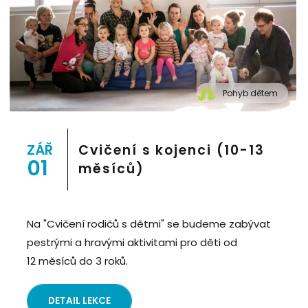
Pohyb dětem
" alt="Cvičení pro děti "Pohyb dětem", Praha 2, Prostor
8">
ZÁŘ
Cvičení s kojenci (10-13
01
měsíců)
Na "Cvičení rodičů s dětmi" se budeme zabývat
pestrými a hravými aktivitami pro děti od
12 měsíců do 3 roků.
DETAIL LEKCE