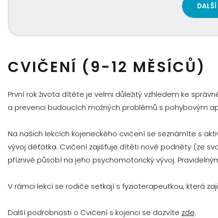
DALŠÍ
CVIČENÍ (9-12 MĚSÍCŮ)
První rok života dítěte je velmi důležitý vzhledem ke sprá
a prevenci budoucích možných problémů s pohybovým apa
Na našich lekcích kojeneckého cvičení se seznámíte s akt
vývoj děťátka. Cvičení zajišťuje dítěti nové podněty (ze s
příznivě působí na jeho psychomotorický vývoj. Pravidelným
V rámci lekcí se rodiče setkají s fyzioterapeutkou, která za
Další podrobnosti o Cvičení s kojenci se dozvíte
zde
.