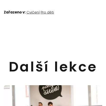
Zařazeno v:
Cvičení
Pro děti
Další lekce