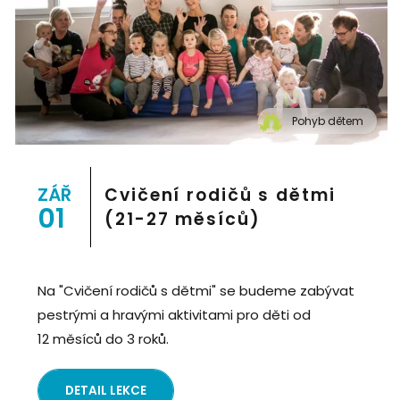
Pohyb dětem
" alt="Cvičení pro děti "Pohyb dětem", Praha 2, Prostor
8">
ZÁŘ
Cvičení rodičů s dětmi
01
(21-27 měsíců)
Na "Cvičení rodičů s dětmi" se budeme zabývat
pestrými a hravými aktivitami pro děti od
12 měsíců do 3 roků.
DETAIL LEKCE