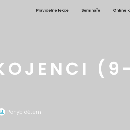
Pravidelné lekce
Semináře
Online k
KOJENCI (9
Pohyb dětem