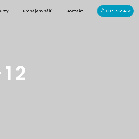
urzy
Pronájem sálů
Kontakt
603 752 468
-12