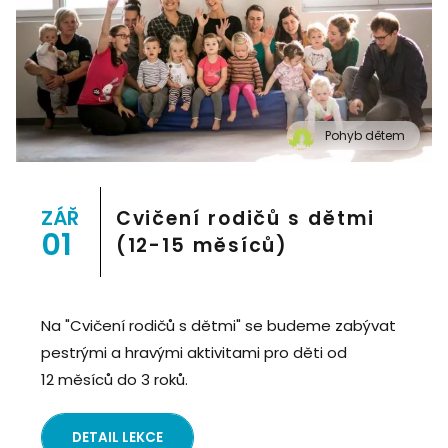
Pohyb dětem
" alt="Cvičení pro děti "Pohyb dětem", Praha 2, Prostor
8">
ZÁŘ
Cvičení rodičů s dětmi
01
(12-15 měsíců)
Na "Cvičení rodičů s dětmi" se budeme zabývat
pestrými a hravými aktivitami pro děti od
12 měsíců do 3 roků.
DETAIL LEKCE