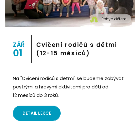
Pohyb dětem
" alt="Cvičení pro děti "Pohyb dětem", Praha 2, Prostor
8">
ZÁŘ
Cvičení rodičů s dětmi
01
(12-15 měsíců)
Na "Cvičení rodičů s dětmi" se budeme zabývat
pestrými a hravými aktivitami pro děti od
12 měsíců do 3 roků.
DETAIL LEKCE