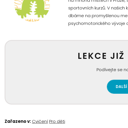
na mnoha místech v Praze, 
sportovních kurzů. V našich
dbáme na promyšlenou metodi
psychomotorického vývoje dě
LEKCE JIŽ
Podívejte se na
DALŠÍ
Zařazeno v:
Cvičení
Pro děti