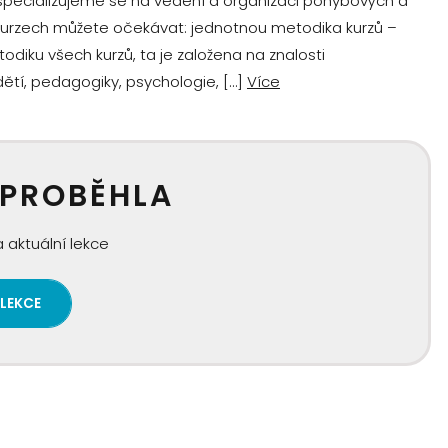
specializujeme se na vedení a organizaci pohybových a
 kurzech můžete očekávat: jednotnou metodika kurzů –
ku všech kurzů, ta je založena na znalosti
tí, pedagogiky, psychologie, […]
Více
 PROBĚHLA
 aktuální lekce
 LEKCE