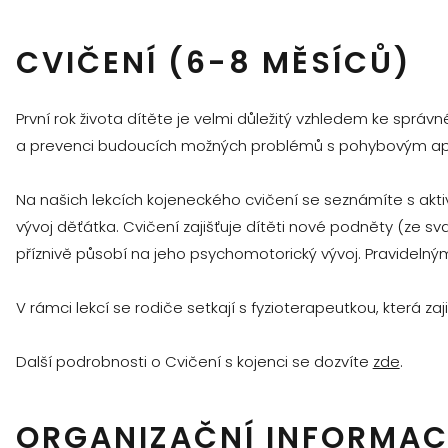
CVIČENÍ (6-8 MĚSÍCŮ)
První rok života dítěte je velmi důležitý vzhledem ke sprá
a prevenci budoucích možných problémů s pohybovým apa
Na našich lekcích kojeneckého cvičení se seznámíte s akt
vývoj děťátka. Cvičení zajišťuje dítěti nové podněty (ze s
příznivě působí na jeho psychomotorický vývoj. Pravidelným
V rámci lekcí se rodiče setkají s fyzioterapeutkou, která za
Další podrobnosti o Cvičení s kojenci se dozvíte
zde
.
ORGANIZAČNÍ INFORMAC