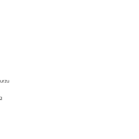
urzu
a