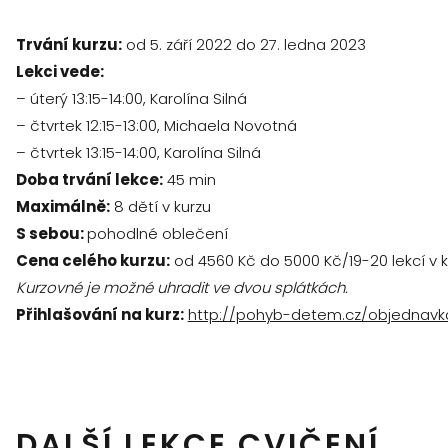
Trvání kurzu:
od 5. září 2022 do 27. ledna 2023
Lekci vede:
– úterý 13:15-14:00, Karolína Silná
– čtvrtek 12:15-13:00, Michaela Novotná
– čtvrtek 13:15-14:00, Karolína Silná
Doba trvání lekce:
45 min
Maximálně:
8 dětí v kurzu
S sebou:
pohodlné oblečení
Cena celého kurzu:
od 4560 Kč do 5000 Kč/19-20 lekcí v k
Kurzovné je možné uhradit ve dvou splátkách.
Přihlašování na kurz:
http://pohyb-detem.cz/objednavk
DALŠÍ LEKCE CVIČENÍ