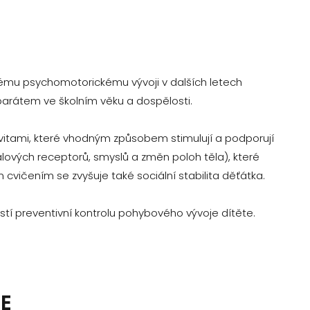
vnému psychomotorickému vývoji v dalších letech
rátem ve školním věku a dospělosti.
ivitami, které vhodným způsobem stimulují a podporují
valových receptorů, smyslů a změn poloh těla), které
 cvičením se zvyšuje také sociální stabilita děťátka.
jistí preventivní kontrolu pohybového vývoje dítěte.
E