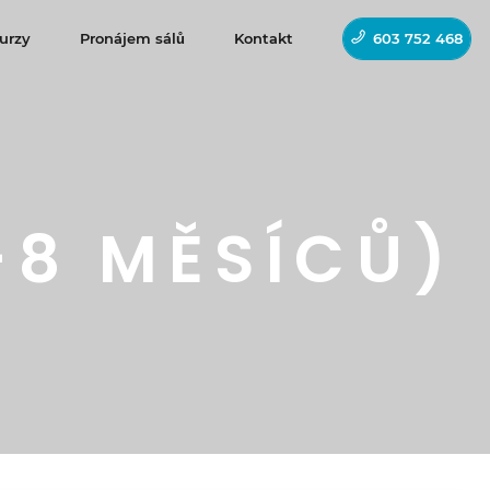
urzy
Pronájem sálů
Kontakt
603 752 468
-8 MĚSÍCŮ)