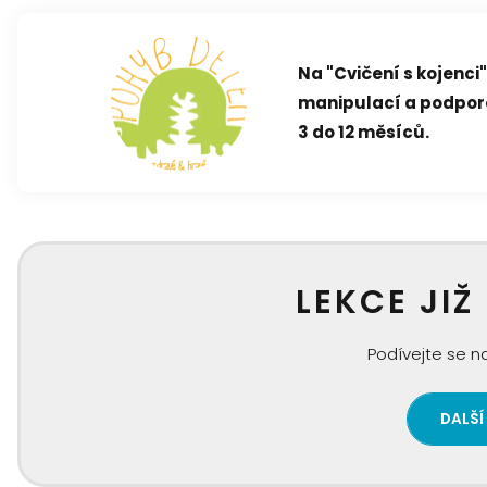
Na "Cvičení s kojenc
manipulací a podpor
3 do 12 měsíců.
LEKCE JIŽ
Podívejte se na
DALŠÍ