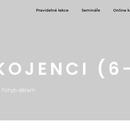
Pravidelné lekce
Semináře
Online k
KOJENCI (6
Pohyb dětem