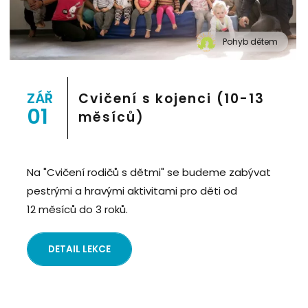
Pohyb dětem
" alt="Cvičení pro děti "Pohyb dětem", Praha 2, Prostor
8">
ZÁŘ
Cvičení s kojenci (10-13
01
měsíců)
Na "Cvičení rodičů s dětmi" se budeme zabývat
pestrými a hravými aktivitami pro děti od
12 měsíců do 3 roků.
DETAIL LEKCE