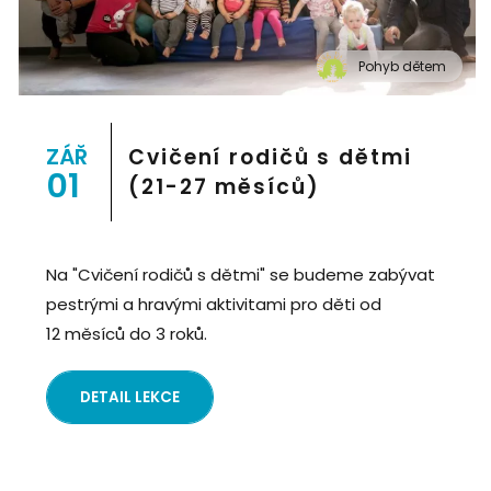
Pohyb dětem
" alt="Cvičení pro děti "Pohyb dětem", Praha 2, Prostor
8">
ZÁŘ
Cvičení rodičů s dětmi
01
(21-27 měsíců)
Na "Cvičení rodičů s dětmi" se budeme zabývat
pestrými a hravými aktivitami pro děti od
12 měsíců do 3 roků.
DETAIL LEKCE