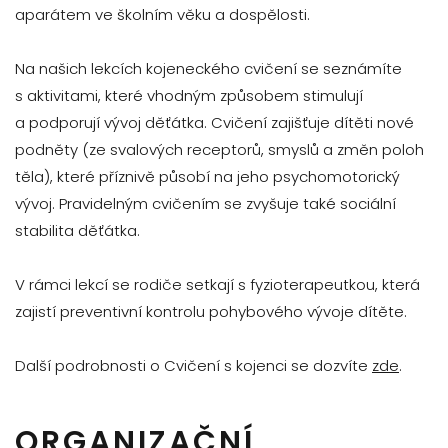
aparátem ve školním věku a dospělosti.
Na našich lekcích kojeneckého cvičení se seznámíte
s aktivitami, které vhodným způsobem stimulují
a podporují vývoj děťátka. Cvičení zajišťuje dítěti nové
podněty (ze svalových receptorů, smyslů a změn poloh
těla), které příznivě působí na jeho psychomotorický
vývoj. Pravidelným cvičením se zvyšuje také sociální
stabilita děťátka.
V rámci lekcí se rodiče setkají s fyzioterapeutkou, která
zajistí preventivní kontrolu pohybového vývoje dítěte.
Další podrobnosti o Cvičení s kojenci se dozvíte
zde
.
ORGANIZAČNÍ