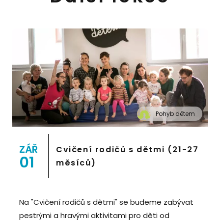
Pohyb dětem
" alt="Cvičení pro děti "Pohyb dětem", Praha 2,
Prostor 8">
ZÁŘ
Cvičení rodičů s dětmi (21-27
01
měsíců)
Na "Cvičení rodičů s dětmi" se budeme zabývat
pestrými a hravými aktivitami pro děti od