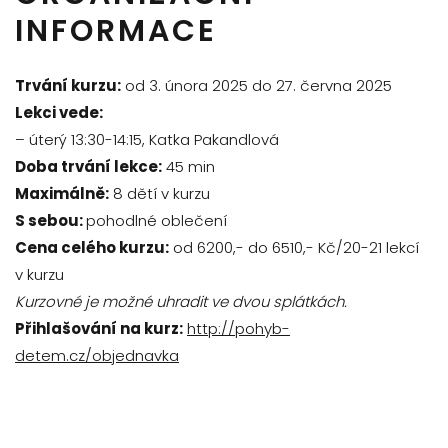
INFORMACE
Trvání kurzu:
od 3. února 2025 do 27. června 2025
Lekci vede:
– úterý 13:30-14:15, Katka Pakandlová
Doba trvání lekce:
45 min
Maximálně:
8 dětí v kurzu
S sebou:
pohodlné oblečení
Cena celého kurzu:
od 6200,- do 6510,- Kč/20-21 lekcí
v kurzu
Kurzovné je možné uhradit ve dvou splátkách.
Přihlašování na kurz:
http://pohyb-
detem.cz/objednavka