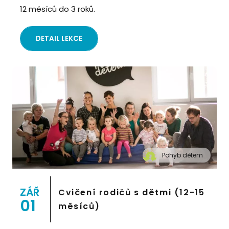
12 měsíců do 3 roků.
DETAIL LEKCE
Pohyb dětem
" alt="Cvičení pro děti "Pohyb dětem", Praha 2,
Prostor 8">
ZÁŘ
Cvičení rodičů s dětmi (12-15
01
měsíců)