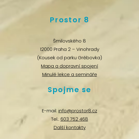
Prostor 8
Šmilovského 8
12000 Praha 2 – Vinohrady
(Kousek od parku Grébovka)
Mapa a dopravní spojení
Minulé lekce a semináře
Spojme se
E-mail:
info@prostor8.cz
Tel.:
603 752 468
Další kontakty