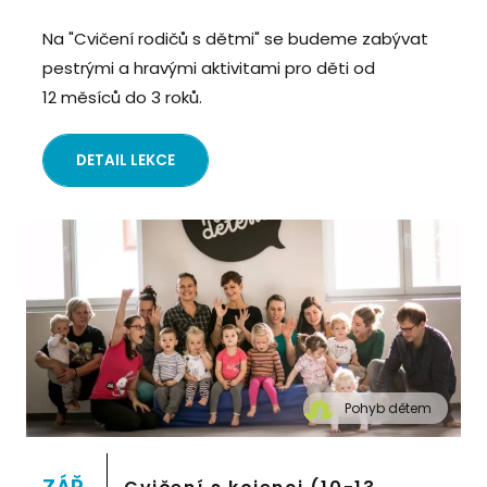
Na "Cvičení rodičů s dětmi" se budeme zabývat
pestrými a hravými aktivitami pro děti od
12 měsíců do 3 roků.
DETAIL LEKCE
Pohyb dětem
" alt="Cvičení pro děti "Pohyb dětem", Praha 2,
Prostor 8">