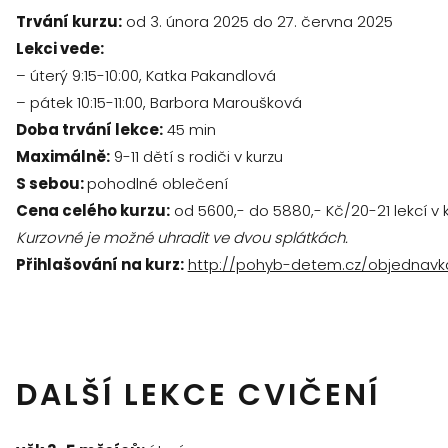
Trvání kurzu:
od 3. února 2025 do 27. června 2025
Lekci vede:
– úterý 9:15-10:00, Katka Pakandlová
– pátek 10:15-11:00, Barbora Maroušková
Doba trvání lekce:
45 min
Maximálně:
9-11 dětí s rodiči v kurzu
S sebou:
pohodlné oblečení
Cena celého kurzu:
od 5600,- do 5880,- Kč/20-21 lekcí v 
Kurzovné je možné uhradit ve dvou splátkách.
Přihlašování na kurz:
http://pohyb-detem.cz/objednavk
DALŠÍ LEKCE CVIČENÍ