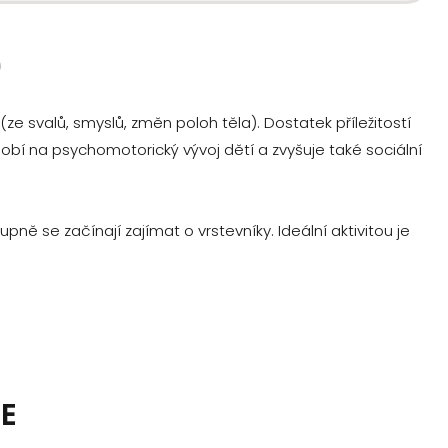
)
ze svalů, smyslů, změn poloh těla). Dostatek příležitostí
í na psychomotorický vývoj dětí a zvyšuje také sociální
ně se začínají zajímat o vrstevníky. Ideální aktivitou je
E