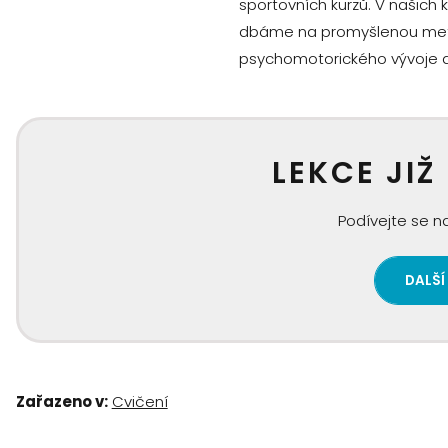
sportovních kurzů. V našich
dbáme na promyšlenou metodi
psychomotorického vývoje dě
LEKCE JIŽ
Podívejte se na
DALŠÍ
Zařazeno v:
Cvičení