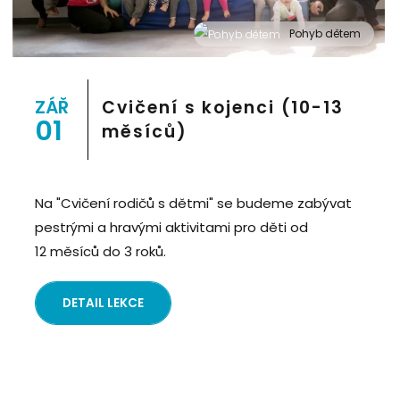
Pohyb dětem
" alt="Cvičení pro děti "Pohyb dětem", Praha 2, Prostor
8">
ZÁŘ
Cvičení s kojenci (10-13
01
měsíců)
Na "Cvičení rodičů s dětmi" se budeme zabývat
pestrými a hravými aktivitami pro děti od
12 měsíců do 3 roků.
DETAIL LEKCE