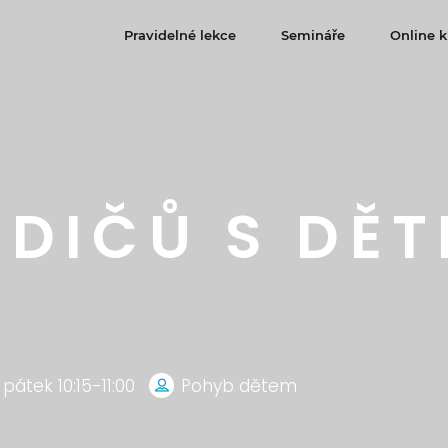
Pravidelné lekce
Semináře
Online k
ODIČŮ S DĚT
pátek 10:15-11:00
Pohyb dětem