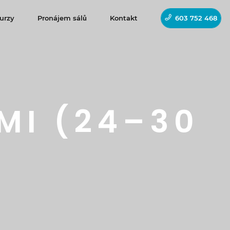
urzy
Pronájem sálů
Kontakt
603 752 468
MI (24–30