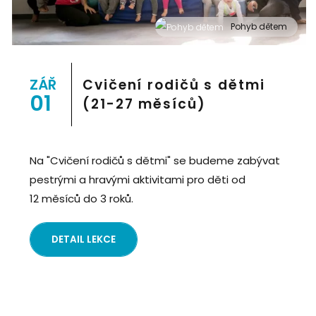
Pohyb dětem
" alt="Cvičení pro děti "Pohyb dětem", Praha 2, Prostor
8">
ZÁŘ
Cvičení rodičů s dětmi
01
(21-27 měsíců)
Na "Cvičení rodičů s dětmi" se budeme zabývat
pestrými a hravými aktivitami pro děti od
12 měsíců do 3 roků.
DETAIL LEKCE