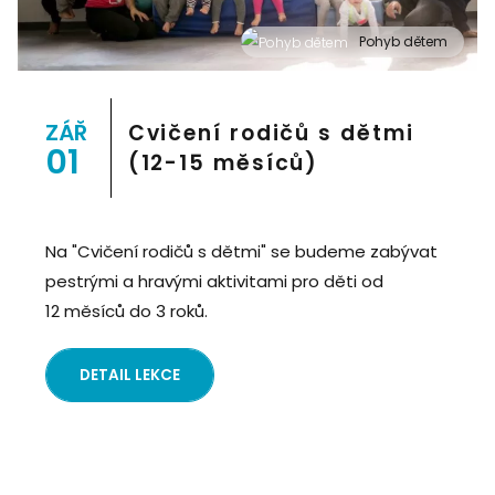
Pohyb dětem
" alt="Cvičení pro děti "Pohyb dětem", Praha 2, Prostor
8">
ZÁŘ
Cvičení rodičů s dětmi
01
(12-15 měsíců)
Na "Cvičení rodičů s dětmi" se budeme zabývat
pestrými a hravými aktivitami pro děti od
12 měsíců do 3 roků.
DETAIL LEKCE