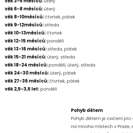
věk 3-5 měsíců:
úterý
věk 6-8 měsíců:
úterý
věk 8-10měsíců:
čtvrtek, pátek
věk 9-12měsíců:
středa
věk 10-13měsíců:
čtvrtek
věk 12-15 měsíců:
pondělí
věk 13-16 měsíců:
středa, pátek
věk 15-21 měsíců:
úterý, středa
věk 18-24 měsíců:
pondělí, úterý, středa
věk 24-30 měsíců:
úterý, pátek
věk 27-36 měsíců:
čtvrtek, pátek
věk 2,5-3,5 let:
pondělí
Pohyb dětem
Pohyb dětem je cvičení pro 
na mnoha místech v Praze, 