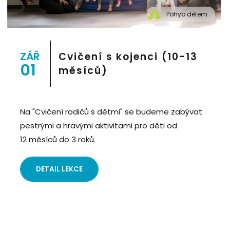
Pohyb dětem
" alt="Cvičení pro děti "Pohyb dětem", Praha 2, Prostor
8">
ZÁŘ
Cvičení s kojenci (10-13
01
měsíců)
Na "Cvičení rodičů s dětmi" se budeme zabývat
pestrými a hravými aktivitami pro děti od
12 měsíců do 3 roků.
DETAIL LEKCE