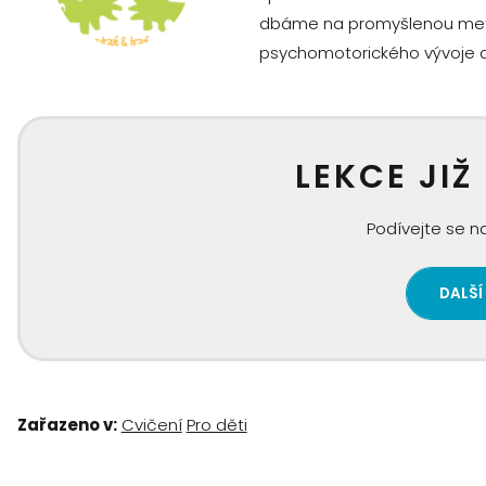
dbáme na promyšlenou metodi
psychomotorického vývoje dě
LEKCE JIŽ
Podívejte se na
DALŠÍ
Zařazeno v:
Cvičení
Pro děti