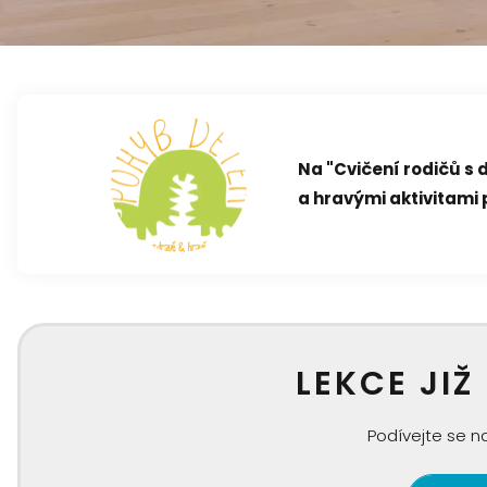
Na "Cvičení rodičů s
a hravými aktivitami 
LEKCE JIŽ
Podívejte se na