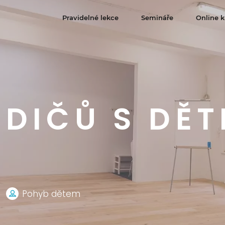
Pravidelné lekce
Semináře
Online k
DIČŮ S DĚT
Pohyb dětem