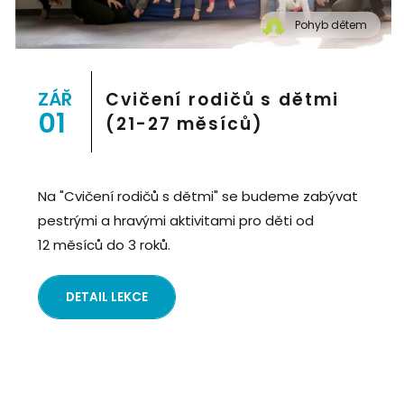
Pohyb dětem
" alt="Cvičení pro děti "Pohyb dětem", Praha 2, Prostor
8">
ZÁŘ
Cvičení rodičů s dětmi
01
(21-27 měsíců)
Na "Cvičení rodičů s dětmi" se budeme zabývat
pestrými a hravými aktivitami pro děti od
12 měsíců do 3 roků.
DETAIL LEKCE