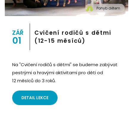
Pohyb dětem
" alt="Cvičení pro děti "Pohyb dětem", Praha 2, Prostor
8">
ZÁŘ
Cvičení rodičů s dětmi
01
(12-15 měsíců)
Na "Cvičení rodičů s dětmi" se budeme zabývat
pestrými a hravými aktivitami pro děti od
12 měsíců do 3 roků.
DETAIL LEKCE