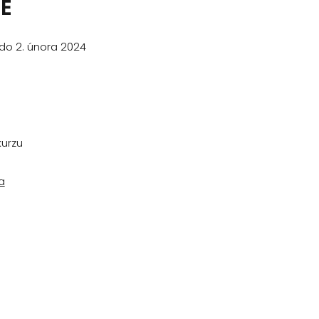
E
3 do 2. února 2024
kurzu
a