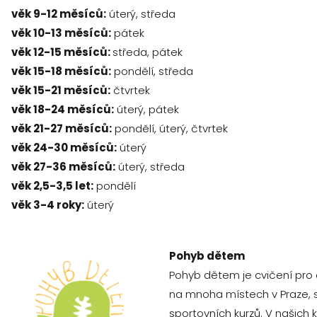
věk 9-12 měsíců:
úterý, středa
věk 10-13 měsíců:
pátek
věk 12-15 měsíců:
středa, pátek
věk 15-18 měsíců:
pondělí, středa
věk 15-21 měsíců:
čtvrtek
věk 18-24 měsíců:
úterý, pátek
věk 21-27 měsíců:
pondělí, úterý, čtvrtek
věk 24-30 měsíců:
úterý
věk 27-36 měsíců:
úterý, středa
věk 2,5-3,5 let:
pondělí
věk 3-4 roky:
úterý
Pohyb dětem
Pohyb dětem je cvičení pro 
na mnoha místech v Praze, 
sportovních kurzů. V našich