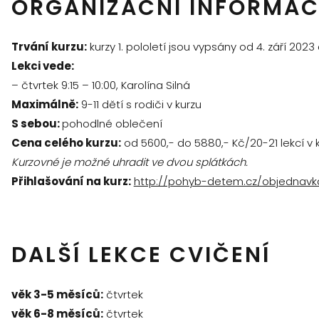
ORGANIZAČNÍ INFORMAC
Trvání kurzu:
kurzy 1. pololetí jsou vypsány od 4. září 202
Lekci vede:
– čtvrtek 9:15 – 10:00, Karolína Silná
Maximálně:
9-11 dětí s rodiči v kurzu
S sebou:
pohodlné oblečení
Cena celého kurzu:
od 5600,- do 5880,- Kč/20-21 lekcí v 
Kurzovné je možné uhradit ve dvou splátkách.
Přihlašování na kurz:
http://pohyb-detem.cz/objednavk
DALŠÍ LEKCE CVIČENÍ
věk 3-5 měsíců:
čtvrtek
věk 6-8 měsíců:
čtvrtek