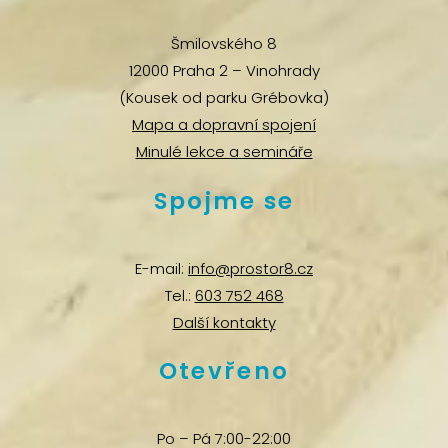
Šmilovského 8
12000 Praha 2 – Vinohrady
(Kousek od parku Grébovka)
Mapa a dopravní spojení
Minulé lekce a semináře
Spojme se
E-mail:
info@prostor8.cz
Tel.:
603 752 468
Další kontakty
Otevřeno
Po – Pá 7:00-22:00