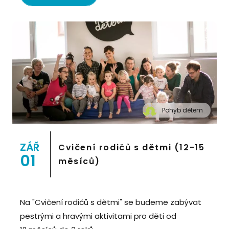
Pohyb dětem
" alt="Cvičení pro děti "Pohyb dětem", Praha 2,
Prostor 8">
ZÁŘ
Cvičení rodičů s dětmi (12-15
01
měsíců)
Na "Cvičení rodičů s dětmi" se budeme zabývat
pestrými a hravými aktivitami pro děti od