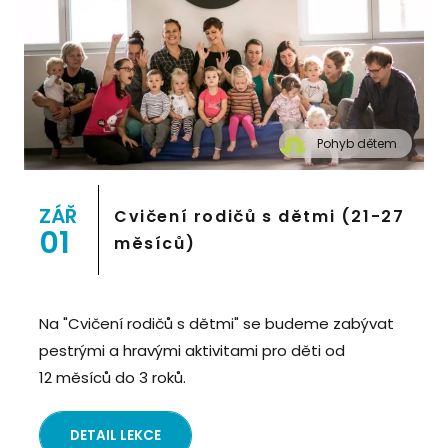
Pohyb dětem
" alt="Cvičení pro děti "Pohyb dětem", Praha 2,
Prostor 8">
ZÁŘ
Cvičení rodičů s dětmi (21-27
01
měsíců)
Na "Cvičení rodičů s dětmi" se budeme zabývat
pestrými a hravými aktivitami pro děti od
12 měsíců do 3 roků.
DETAIL LEKCE