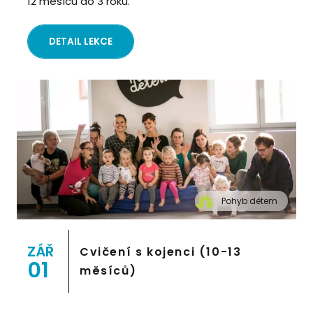
12 měsíců do 3 roků.
DETAIL LEKCE
Pohyb dětem
" alt="Cvičení pro děti "Pohyb dětem", Praha 2,
Prostor 8">
ZÁŘ
Cvičení s kojenci (10-13
01
měsíců)