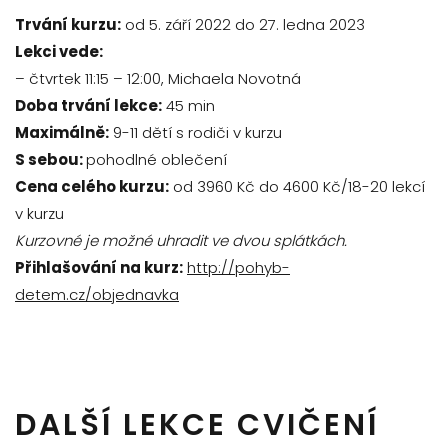
Trvání kurzu:
od 5. září 2022 do 27. ledna 2023
Lekci vede:
– čtvrtek 11:15 – 12:00, Michaela Novotná
Doba trvání lekce:
45 min
Maximálně:
9-11 dětí s rodiči v kurzu
S sebou:
pohodlné oblečení
Cena celého kurzu:
od 3960 Kč do 4600 Kč/18-20 lekcí
v kurzu
Kurzovné je možné uhradit ve dvou splátkách.
Přihlašování na kurz:
http://pohyb-
detem.cz/objednavka
DALŠÍ LEKCE CVIČENÍ