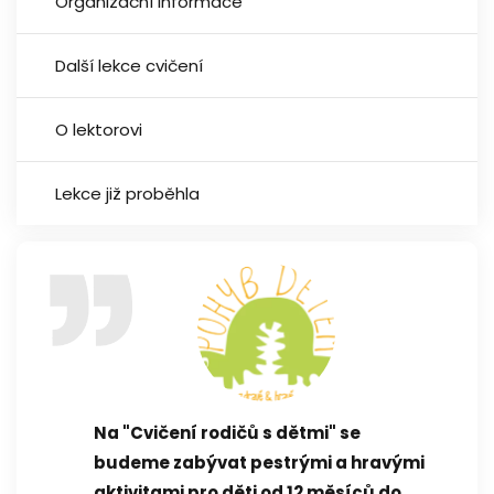
Organizační informace
Další lekce cvičení
O lektorovi
Lekce již proběhla
Na "Cvičení rodičů s dětmi" se
budeme zabývat pestrými a hravými
aktivitami pro děti od 12 měsíců do