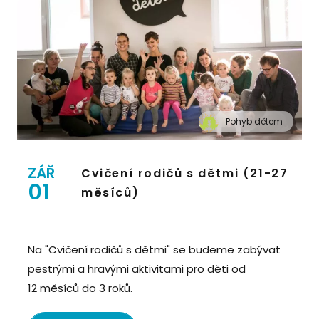
Pohyb dětem
" alt="Cvičení pro děti "Pohyb dětem", Praha 2,
Prostor 8">
ZÁŘ
Cvičení rodičů s dětmi (21-27
01
měsíců)
Na "Cvičení rodičů s dětmi" se budeme zabývat
pestrými a hravými aktivitami pro děti od
12 měsíců do 3 roků.