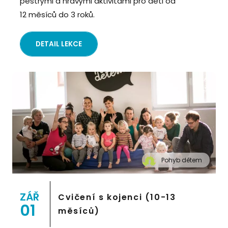
pestrými a hravými aktivitami pro děti od
12 měsíců do 3 roků.
DETAIL LEKCE
Pohyb dětem
" alt="Cvičení pro děti "Pohyb dětem", Praha 2,
Prostor 8">
ZÁŘ
Cvičení s kojenci (10-13
01
měsíců)