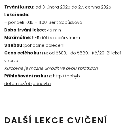
Trvání kurzu:
od 3. února 2025 do 27. června 2025
Lekci vede:
– pondělí 10:15 – 11:00, Berit Sopůšková
Doba trvání lekce:
45 min
Maximálně:
9-11 dětí s rodiči v kurzu
S sebou:
pohodlné oblečení
Cena celého kurzu:
od 5600,- do 5880,- Kč/20-21 lekcí
v kurzu
Kurzovné je možné uhradit ve dvou splátkách.
Přihlašování na kurz:
http://pohyb-
detem.cz/objednavka
DALŠÍ LEKCE CVIČENÍ