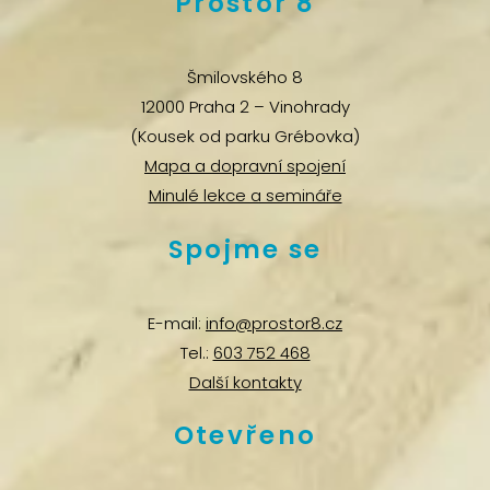
Prostor 8
Šmilovského 8
12000 Praha 2 – Vinohrady
(Kousek od parku Grébovka)
Mapa a dopravní spojení
Minulé lekce a semináře
Spojme se
E-mail:
info@prostor8.cz
Tel.:
603 752 468
Další kontakty
Otevřeno