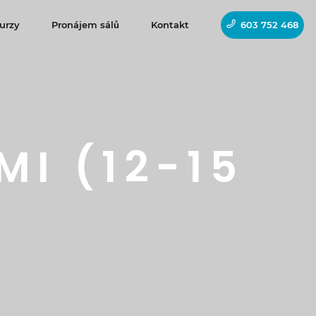
urzy
Pronájem sálů
Kontakt
603 752 468
MI (12-15