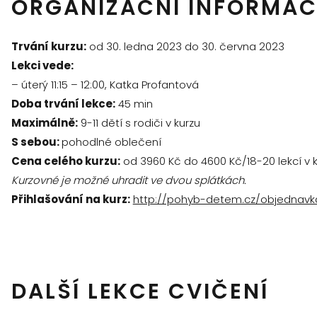
ORGANIZAČNÍ INFORMAC
Trvání kurzu:
od 30. ledna 2023 do 30. června 2023
Lekci vede:
– úterý 11:15 – 12:00, Katka Profantová
Doba trvání lekce:
45 min
Maximálně:
9-11 dětí s rodiči v kurzu
S sebou:
pohodlné oblečení
Cena celého kurzu:
od 3960 Kč do 4600 Kč/18-20 lekcí v 
Kurzovné je možné uhradit ve dvou splátkách.
Přihlašování na kurz:
http://pohyb-detem.cz/objednavk
DALŠÍ LEKCE CVIČENÍ