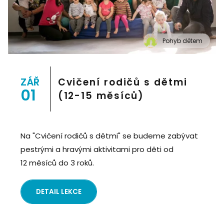
Pohyb dětem
" alt="Cvičení pro děti "Pohyb dětem", Praha 2, Prostor
8">
ZÁŘ
Cvičení rodičů s dětmi
01
(12-15 měsíců)
Na "Cvičení rodičů s dětmi" se budeme zabývat
pestrými a hravými aktivitami pro děti od
12 měsíců do 3 roků.
DETAIL LEKCE