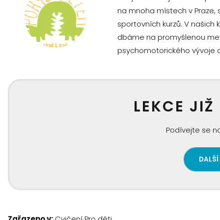
na mnoha místech v Praze, 
sportovních kurzů. V našich
dbáme na promyšlenou metodi
psychomotorického vývoje dě
LEKCE JIŽ
Podívejte se na
DALŠÍ
Zařazeno v:
Cvičení
Pro děti