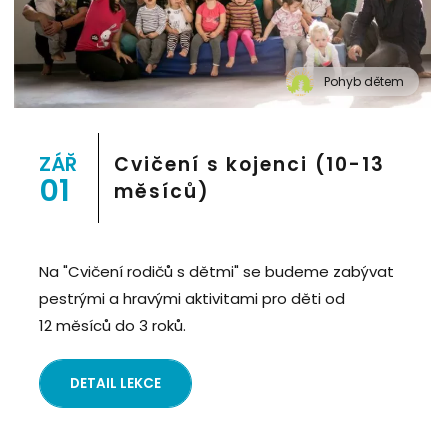
Pohyb dětem
" alt="Cvičení pro děti "Pohyb dětem", Praha 2, Prostor
8">
ZÁŘ
Cvičení s kojenci (10-13
01
měsíců)
Na "Cvičení rodičů s dětmi" se budeme zabývat
pestrými a hravými aktivitami pro děti od
12 měsíců do 3 roků.
DETAIL LEKCE