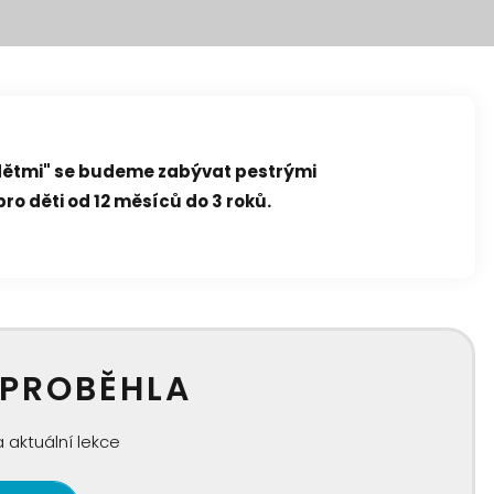
 dětmi" se budeme zabývat pestrými
pro děti od 12 měsíců do 3 roků.
 PROBĚHLA
 aktuální lekce