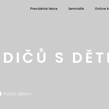
Pravidelné lekce
Semináře
Online k
DIČŮ S DĚT
Pohyb dětem