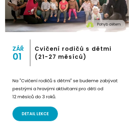
Pohyb dětem
" alt="Cvičení pro děti "Pohyb dětem", Praha 2, Prostor
8">
ZÁŘ
Cvičení rodičů s dětmi
01
(21-27 měsíců)
Na "Cvičení rodičů s dětmi" se budeme zabývat
pestrými a hravými aktivitami pro děti od
12 měsíců do 3 roků.
DETAIL LEKCE