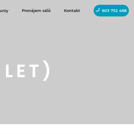
urzy
Pronájem sálů
Kontakt
603 752 468
 LET)