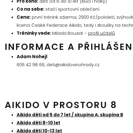
Pro koho:
děti od 8 do 10 let (kluci i holky)
Co na sebe:
stačí sportovní oblečení
Cena:
první trénink zdarma, 2900 Kč/pololetí, zvýhodn
licenci České Federace Aikido, tedy i zkoušky na tec
Tréninky vede:
Milada Bouzidi –
profil učitelů
INFORMACE A PŘIHLÁŠEN
Adam Nohejl
606 42 98 66, deti@aikidovinohrady.cz
AIKIDO V PROSTORU 8
Aikido děti od 5 do 7 let / skupina A, skupina B
Aikido děti 8-10 let
Aikido děti 10-13 let