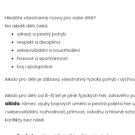
Hledáte všestranný rozvoj pro vaše dítě?
Na aikidě děti čeká:
zdravý a pestrý pohyb
respekt a disciplína
sebeovládání a soustředění
hravost a spontánnost
boj i spolupráce
Aikido pro děti je zábava, všestranný fyzický pohyb i výcho
Aikido pro děti od 8-10 let je plné fyzických her, zdravého 
aikido
, rámec výuky bojových umění a pestrá paleta her 
i sebeovládání, rozhodnost, přímost, odvahu a hlavně scho
konflikty bez násilí.