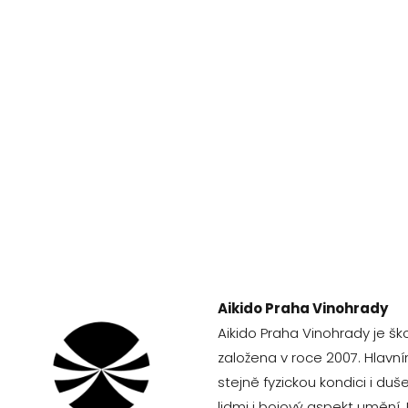
Aikido Praha Vinohrady
Aikido Praha Vinohrady je šk
založena v roce 2007. Hlavním 
stejně fyzickou kondici i du
lidmi i bojový aspekt umění.