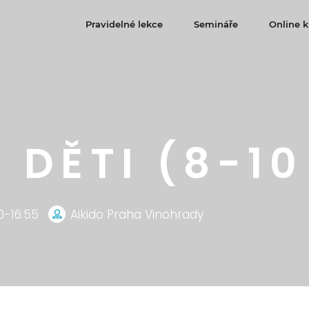
Pravidelné lekce
Semináře
Online k
 DĚTI (8-10
0-16:55
Aikido Praha Vinohrady