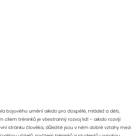
ola bojového umění aikido pro dospělé, mládež a děti,
cílem tréninků je všestranný rozvoj lidí – aikido rozvíjí
ševní stránku člověka, důležité jsou v něm dobré vztahy mezi
 Kvalitou učitelů, počtem tréninků a studentů i vysokou