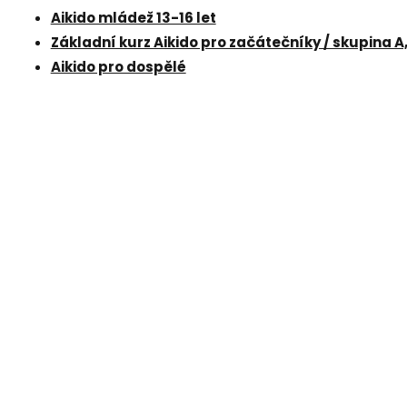
Aikido mládež 13-16 let
Základní kurz Aikido pro začátečníky / skupina A
Aikido pro dospělé