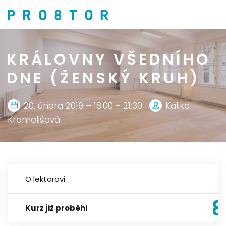
KRÁLOVNY VŠEDNÍHO
DNE (ŽENSKÝ KRUH)
20. února 2019 – 18:00 - 21:30
Katka
Kramolišová
O lektorovi
Kurz již proběhl