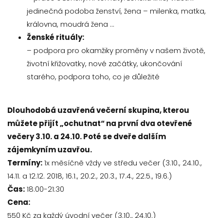
jedinečná podoba ženství, žena – milenka, matka,
královna, moudrá žena …
Ženské rituály:
– podpora pro okamžiky proměny v našem životě,
životní křižovatky, nové začátky, ukončování
starého, podpora toho, co je důležité
Dlouhodobá uzavřená večerní skupina, kterou
můžete přijít „ochutnat“ na první dva otevřené
večery 3.10. a 24.10. Poté se dveře dalším
zájemkyním uzavřou.
Termíny:
1x měsíčně vždy ve středu večer (3.10., 24.10.,
14.11. a 12.12. 2018, 16.1., 20.2., 20.3., 17.4., 22.5., 19.6.)
Čas:
18:00-21:30
Cena:
550 Kč za každý úvodní večer (3.10., 24.10.)