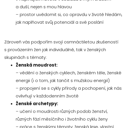
a duší, nejen s mou hlavou
– prostor uvědomit si, co opravdu v životě hledám,
jak naplňovat svůj potenciál a své poslání
Zároveň vás podpořím svojí osmnáctiletou zkušeností
s provázením žen jak individuálně, tak v ženských
skupinách s tématy:
Ženská moudrost:
– vědění o ženských cyklech, ženském těle, ženské
energii (i o tom, jak tančit s mužskou energií)
– propojení se s cykly přírody a pochopení, jak nás
ovlivňují v každodenním životě
Ženské archetypy:
– učení o moudrosti různých podob ženství,
různých fází měsíčního i životního cyklu ženy
– práce s ženskými tématy: ženská linie, vlastní