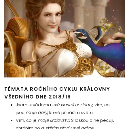
TÉMATA ROČNÍHO CYKLU KRÁLOVNY
VŠEDNÍHO DNE 2018/19
Jsem si vědoma
své vlastní hodnoty
, vím, co
jsou
moje dary
, které přináším světu.
Vím, co je
moje království
. S láskou o ně pečuji,
chráním ho a
sklízím plody své práce
.