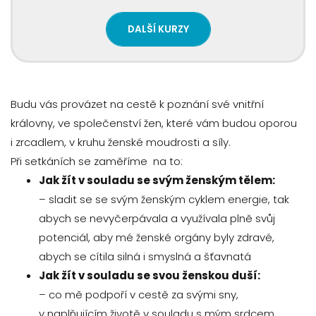
DALŠÍ KURZY
Budu vás provázet na cestě k poznání své vnitřní
královny, ve společenství žen, které vám budou oporou
i zrcadlem, v kruhu ženské moudrosti a síly.
Při setkáních se zaměříme na to:
Jak žít v souladu se svým ženským tělem:
– sladit se se svým ženským cyklem energie, tak
abych se nevyčerpávala a využívala plně svůj
potenciál, aby mé ženské orgány byly zdravé,
abych se cítila silná i smyslná a šťavnatá
Jak žít v souladu se svou ženskou duší:
– co mě podpoří v cestě za svými sny,
v naplňujícím životě v souladu s mým srdcem