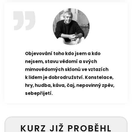
Objevování toho kdo jsem a kdo
nejsem, stavu vědomí a svých
mimovědomých sklonů ve vztazích
k lidem je dobrodružství. Konstelace,
hry, hudba, káva, čaj, nepovinný zpěv,
sebepřijetí.
KURZ JIŽ PROBĚHL