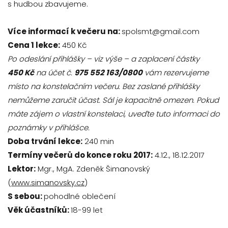
s hudbou zbavujeme.
Více informací k večeru na:
spolsmt@gmail.com
Cena 1 lekce:
450 Kč
Po odeslání přihlášky – viz výše – a zaplacení částky
450 Kč
na účet č.
975 552 163/0800
vám rezervujeme
místo na konstelačním večeru. Bez zaslané přihlášky
nemůžeme zaručit účast. Sál je kapacitně omezen. Pokud
máte zájem o vlastní konstelaci, uveďte tuto informaci do
poznámky v přihlášce.
Doba trvání lekce:
240 min
Termíny večerů do konce roku 2017:
4.12., 18.12.2017
Lektor:
Mgr., MgA. Zdeněk Šimanovský
(
www.simanovsky.cz
)
S sebou:
pohodlné oblečení
Věk účastníků:
18-99 let