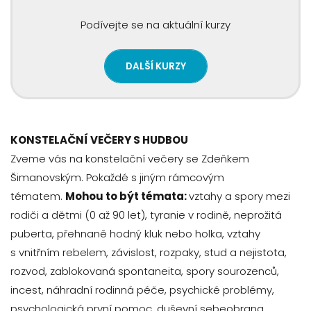
Podívejte se na aktuální kurzy
DALŠÍ KURZY
KONSTELAČNÍ VEČERY S HUDBOU
Zveme vás na konstelační večery se Zdeňkem
Šimanovským. Pokaždé s jiným rámcovým
tématem.
Mohou to být témata:
vztahy a spory mezi
rodiči a dětmi (0 až 90 let), tyranie v rodině, neprožitá
puberta, přehnaně hodný kluk nebo holka, vztahy
s vnitřním rebelem, závislost, rozpaky, stud a nejistota,
rozvod, zablokovaná spontaneita, spory sourozenců,
incest, náhradní rodinná péče, psychické problémy,
psychologická první pomoc, duševní sebeobrana,