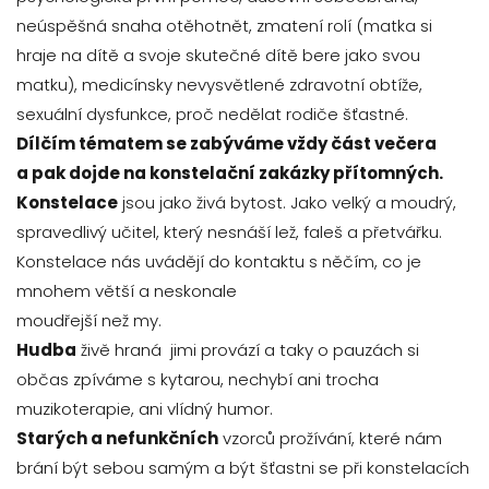
neúspěšná snaha otěhotnět, zmatení rolí (matka si
hraje na dítě a svoje skutečné dítě bere jako svou
matku), medicínsky nevysvětlené zdravotní obtíže,
sexuální dysfunkce, proč nedělat rodiče šťastné.
Dílčím tématem se zabýváme vždy část večera
a pak dojde na konstelační zakázky přítomných.
Konstelace
jsou jako živá bytost. Jako velký a moudrý,
spravedlivý učitel, který nesnáší lež, faleš a přetvářku.
Konstelace nás uvádějí do kontaktu s něčím, co je
mnohem větší a neskonale
moudřejší než my.
Hudba
živě hraná jimi provází a taky o pauzách si
občas zpíváme s kytarou, nechybí ani trocha
muzikoterapie, ani vlídný humor.
Starých a nefunkčních
vzorců prožívání, které nám
brání být sebou samým a být šťastni se při konstelacích