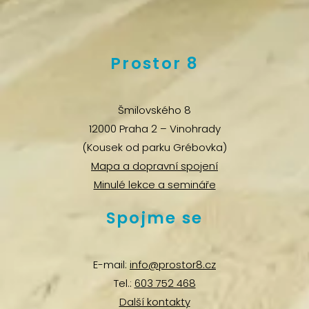
Prostor 8
Šmilovského 8
12000 Praha 2 – Vinohrady
(Kousek od parku Grébovka)
Mapa a dopravní spojení
Minulé lekce a semináře
Spojme se
E-mail:
info@prostor8.cz
Tel.:
603 752 468
Další kontakty