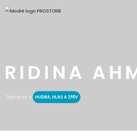
RIDINA AH
Zajíma se o
HUDBA, HLAS A ZPĚV