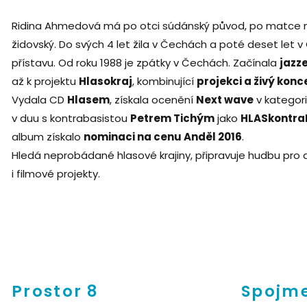
Ridina Ahmedová má po otci súdánský původ, po matce na
židovský. Do svých 4 let žila v Čechách a poté deset let v
přístavu. Od roku 1988 je zpátky v Čechách. Začínala
jazz
až k projektu
Hlasokraj
, kombinující
projekci a živý konc
Vydala CD
Hlasem
, získala ocenění
Next wave
v kategori
v duu s kontrabasistou
Petrem Tichým
jako
HLASkontra
album získalo
nominaci na cenu Anděl 2016
.
Hledá neprobádané hlasové krajiny, připravuje hudbu pro 
i filmové projekty.
Prostor 8
Spojme