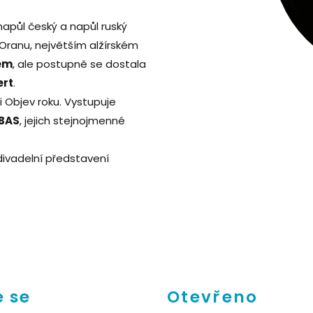
půl český a napůl ruský
 Oranu, největším alžírském
em
, ale postupně se dostala
ert
.
i Objev roku. Vystupuje
BAS
, jejich stejnojmenné
divadelní představení
 se
Otevřeno