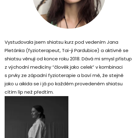
Vystudovala jsem shiatsu kurz pod vedením Jana
Pletánka (fyzioterapeut, Tai-ji Pardubice) a aktivně se
shiatsu věnuji od konce roku 2018. Dává mi smysl přístup
z východní medicíny “člověk jako celek” v kombinaci
s prvky ze západní fyzioterapie a baví mě, že stejně
jako u aikida se i já po každém provedeném shiatsu
cítím líp než předtím.