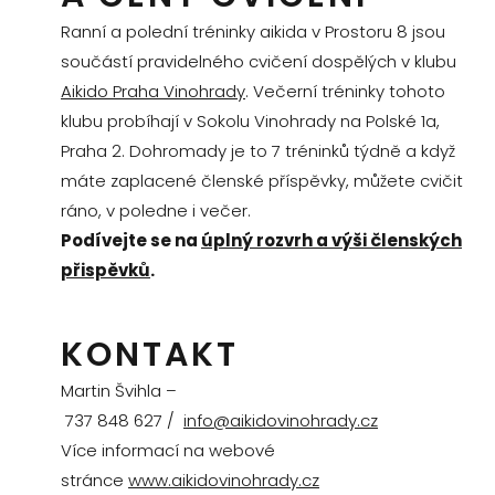
Ranní a polední tréninky aikida v Prostoru 8 jsou
součástí pravidelného cvičení dospělých v klubu
Aikido Praha Vinohrady
. Večerní tréninky tohoto
klubu probíhají v Sokolu Vinohrady na Polské 1a,
Praha 2. Dohromady je to 7 tréninků týdně a když
máte zaplacené členské příspěvky, můžete cvičit
ráno, v poledne i večer.
Podívejte se na
úplný rozvrh a výši členských
přispěvků
.
KONTAKT
Martin Švihla –
737 848 627 /
info@aikidovinohrady.cz
Více informací na webové
stránce
www.aikidovinohrady.cz