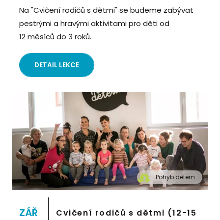
Na "Cvičení rodičů s dětmi" se budeme zabývat
pestrými a hravými aktivitami pro děti od
12 měsíců do 3 roků.
DETAIL LEKCE
Pohyb dětem
" alt="Cvičení pro děti "Pohyb dětem", Praha 2,
Prostor 8">
ZÁŘ
Cvičení rodičů s dětmi (12-15