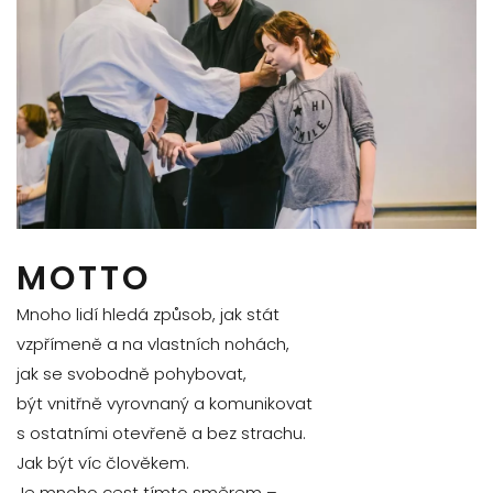
MOTTO
Mnoho lidí hledá způsob, jak stát
vzpřímeně a na vlastních nohách,
jak se svobodně pohybovat,
být vnitřně vyrovnaný a komunikovat
s ostatními otevřeně a bez strachu.
Jak být víc člověkem.
Je mnoho cest tímto směrem –