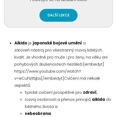
DALŠÍ LEKCE
Aikido
je
japonské bojové umění
a
zároveň nástroj pro všestranný rozvoj lidských
kvalit. Je vhodné pro muže i pro ženy, na věku ani
pohybových zkušenostech nezáleží.[embedyt]
https://www.youtube.com/watch?
v=eCuFIzt5jbs[/embedyt]Cvičení má několik
aspektů:
fyzické cvičení prospěšné pro
zdraví
,
rozvoj osobnosti a přenos principů
aikida
do
běžného života a
sebeobrana
.