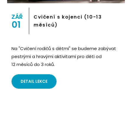
" alt="Cvičení pro děti "Pohyb dětem", Praha 2,
Prostor 8">
ZÁŘ
Cvičení s kojenci (10-13
01
měsíců)
Na "Cvičení rodičů s dětmi" se budeme zabývat
pestrými a hravými aktivitami pro děti od
12 měsíců do 3 roků.
DETAIL LEKCE