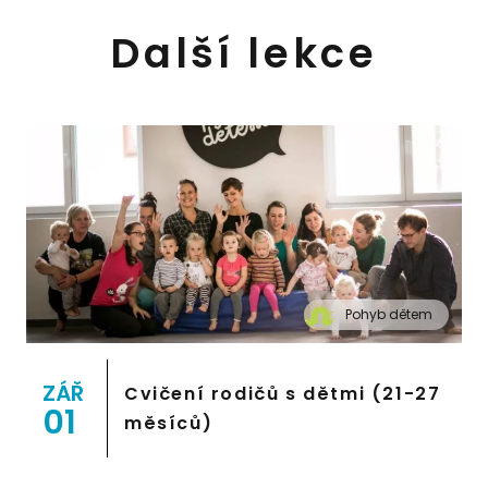
Další lekce
Pohyb dětem
" alt="Cvičení pro děti "Pohyb dětem", Praha 2,
Prostor 8">
ZÁŘ
Cvičení rodičů s dětmi (21-27
01
měsíců)