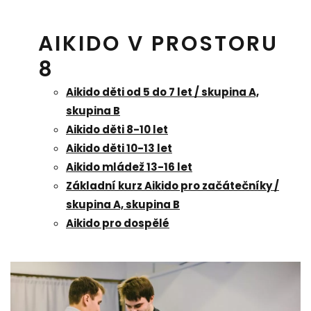
AIKIDO V PROSTORU
8
Aikido děti od 5 do 7 let / skupina A,
skupina B
Aikido děti 8-10 let
Aikido děti 10-13 let
Aikido mládež 13-16 let
Základní kurz Aikido pro začátečníky /
skupina A, skupina B
Aikido pro dospělé