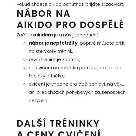
Pokud chcete aikido ochutnat, přijďte si zacvičit.
NÁBOR NA
AIKIDO PRO DOSPĚLÉ
Začít s
aikidem
je u nás jednoduché:
nábor je nepřetržitý
, poprvé můžete přijít
na kterýkoliv trénink,
první trénink je zdarma,
na cvičení na začátku potřebujete pouze
tepláky a tričko,
cvičení je vhodné pro obě pohlaví, na věku
ani předchozích pohybových zkušenostech
nezáleží.
DALŠÍ TRÉNINKY
A CENY CVIČENÍ