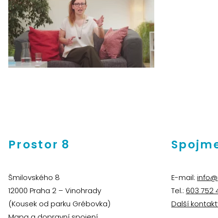
Prostor 8
Spojme
Šmilovského 8
E-mail:
info@
12000 Praha 2 – Vinohrady
Tel.:
603 752 
(Kousek od parku Grébovka)
Další kontakt
Mapa a dopravní spojení