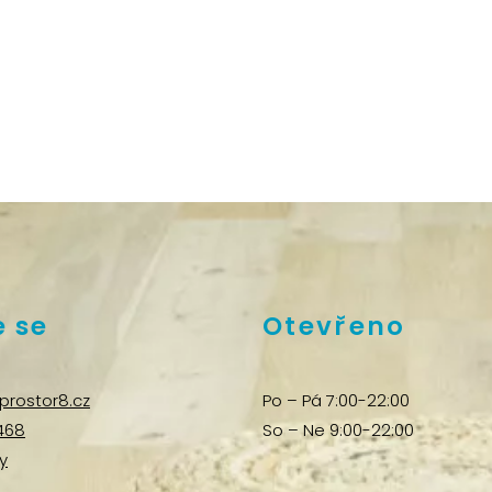
 se
Otevřeno
prostor8.cz
Po – Pá 7:00-22:00
468
So – Ne 9:00-22:00
y