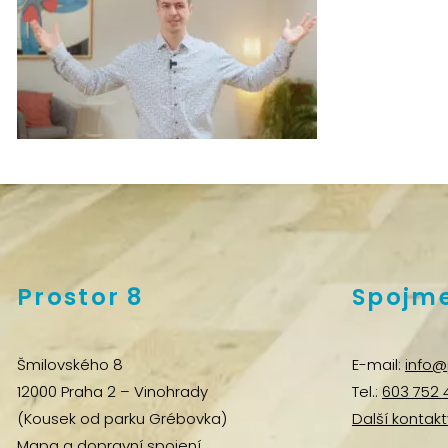
Prostor 8
Spojme
Šmilovského 8
E-mail:
info@
12000 Praha 2 – Vinohrady
Tel.:
603 752 
(Kousek od parku Grébovka)
Další kontakt
Mapa a dopravní spojení