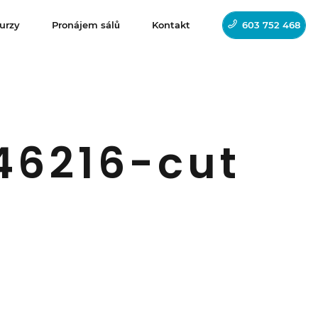
urzy
Pronájem sálů
Kontakt
603 752 468
46216-cut