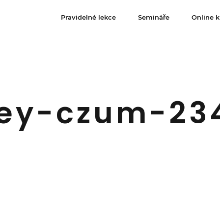
Pravidelné lekce
Semináře
Online k
frey-czum-23