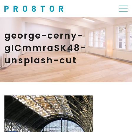
george-cerny-
gICmmraSK48-
unsplash-cut