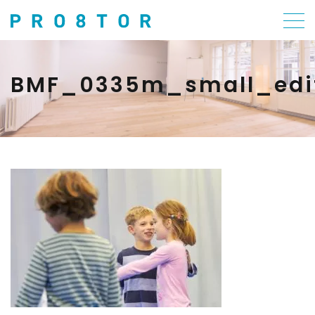
BMF_0335m_small_edi