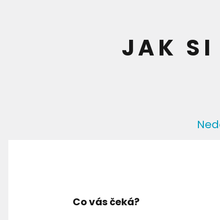
JAK SI
Nedě
Co vás čeká?