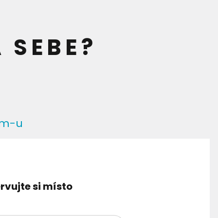
A SEBE?
oom-u
rvujte si místo