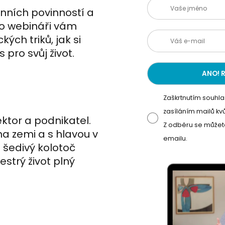
nních povinností a
o webináři vám
kých triků, jak si
 pro svůj život.
Zaškrtnutím souhla
zasíláním mailů kvů
lektor a podnikatel.
Z odběru se můžete
a zemi a s hlavou v
emailu.
 šedivý kolotoč
strý život plný