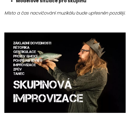
Modelové situace pro skupinu
Místo a čas nacvičování muzikálu bude upřesněn později.