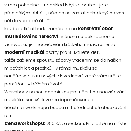
v tom pohodlně – například když se potřebujete
před někým obhájit, někoho se zastat nebo když na vás
někdo verbálně útočí.
Každé setkání bude zaměřeno na
konkrétní obor
muzikálového herectví
. V únoru se pak začneme
věnovat už jen nacvičování krátkého muzikálu. Je to
moderní muzikál
psaný pro 8-12ti leté děti,
takže zažijeme spoustu zábavy vracením se do našich
mladých let a prožitků. I v rámci muzikálu se
naučíte spoustu nových dovedností, které Vám určitě
pomůžou i v běžném životě.
Workshopy nejsou podmínkou pro účast na nacvičování
muzikálu, jsou však velmi doporučované a
účastníci workshopů budou mít přednost při obsazování
rolí.
Cena workshopu:
250 Kč za setkání. Při platbě na místě