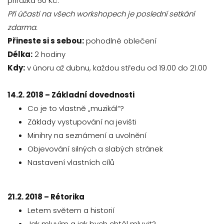
přirážka 50 Kč.
Při účasti na všech workshopech je poslední setkání
zdarma.
Přineste si s sebou:
pohodlné oblečení
Délka:
2 hodiny
Kdy:
v únoru až dubnu, každou středu od 19.00 do 21.00
14.2. 2018 – Základní dovednosti
Co je to vlastně „muzikál“?
Základy vystupování na jevišti
Minihry na seznámení a uvolnění
Objevování silných a slabých stránek
Nastavení vlastních cílů
21.2. 2018 – Rétorika
Letem světem a historií
Jak mluvím a jak bych chtěl mluvit?